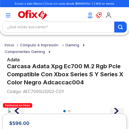
Envíos a todo México | Envío sin costo desde $999MXN* | 3 MSI en tienda
¿Qué estás buscando?
TÉRMINOS MÁS BUSCADOS
Cómputo e Impresión
Gaming
1
.
mochilas
Componentes Gaming
2
.
libretas
Adata
Carcasa Adata Xpg Ec700 M.2 Rgb Pcle
3
.
cuaderno
Compatible Con Xbox Series S Y Series X
4
.
cuadernos
Color Negro Adcaccac004
5
.
colores
:
AEC700GU32G2-CGY
6
.
boligrafo
Exclusivo en línea
7
.
escolar
8
.
sacapuntas
$
596
.
00
9
.
lapiz