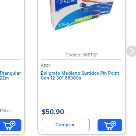
:
0681121
Azor
Triangular
Boligrafo Mediano Surtidos Pin Point
62Zm
Con 12 301.6830Cs
$
50
.
90
$400 en
Comprar