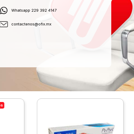
Whatsapp 229 392 4147
contactenos@ofix.mx
es