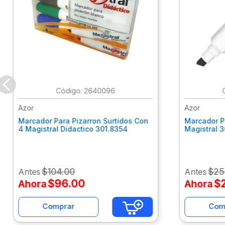
:
2640096
Azor
Azor
Marcador Para Pizarron Surtidos Con
Marcador P
4 Magistral Didactico 301.8354
Magistral 
$
104
.
00
$
25
Antes
Antes
$
96
.
00
$
Ahora
Ahora
Comprar
Com