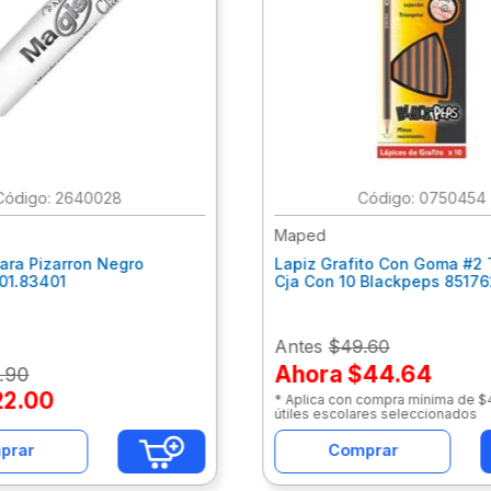
:
2640028
:
0750454
Maped
ara Pizarron Negro
Lapiz Grafito Con Goma #2 
301.83401
Cja Con 10 Blackpeps 8517
Antes
$49.60
Ahora
$44.64
.
90
22
.
00
* Aplica con compra mínima de 
útiles escolares seleccionados
prar
Comprar