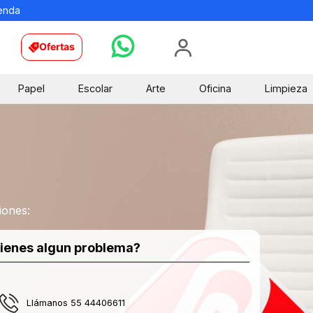
ienda
Ofertas
Papel
Escolar
Arte
Oficina
Limpieza
iones:
ienes algun problema?
Llámanos 55 44406611