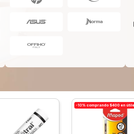
10
.
lapiz
-10% comprando $400 en útil