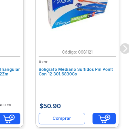
:
0681121
Azor
Triangular
Boligrafo Mediano Surtidos Pin Point
62Zm
Con 12 301.6830Cs
$
50
.
90
$400 en
Comprar