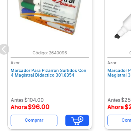
:
2640096
Azor
Azor
Marcador Para Pizarron Surtidos Con
Marcador P
4 Magistral Didactico 301.8354
Magistral 
$
104
.
00
$
25
Antes
Antes
$
96
.
00
$
Ahora
Ahora
Comprar
Com