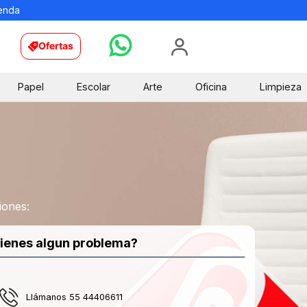
ienda
Ofertas
Papel
Escolar
Arte
Oficina
Limpieza
iones:
ienes algun problema?
Llámanos 55 44406611