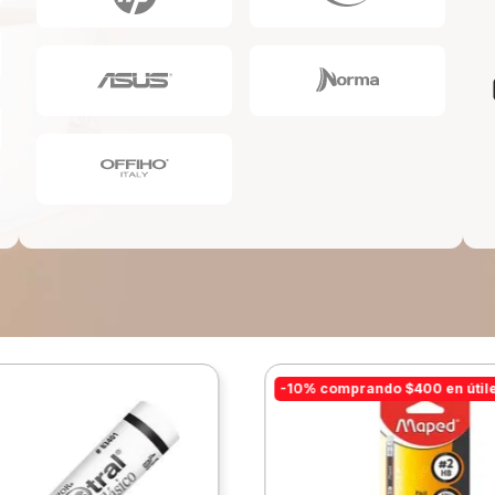
10
.
lapiz
-10% comprando $400 en útil