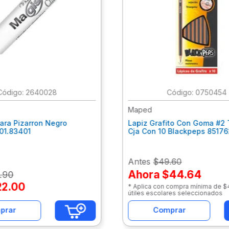
:
2640028
:
0750454
Maped
ara Pizarron Negro
Lapiz Grafito Con Goma #2 
301.83401
Cja Con 10 Blackpeps 8517
Antes
$49.60
Ahora
$44.64
.
90
22
.
00
* Aplica con compra mínima de 
útiles escolares seleccionados
prar
Comprar