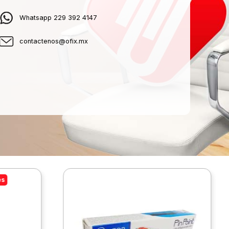
Whatsapp 229 392 4147
contactenos@ofix.mx
es