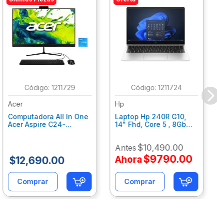
:
1211729
:
1211724
Acer
Hp
Computadora All In One
Laptop Hp 240R G10,
Acer Aspire C24-
14" Fhd, Core 5 , 8Gb
C242Nl, Ci3-1305U, 8Gb
Ram, 512Gb Ssd, Win11
Ram, 512Gb Ssd, 24"
Home B77C3Lt
$
10
,
490
.
00
Antes
Fhd, Win 11 Home
Dq.Bmjal.002
$
9790
.
00
Ahora
$
12
,
690
.
00
Comprar
Comprar