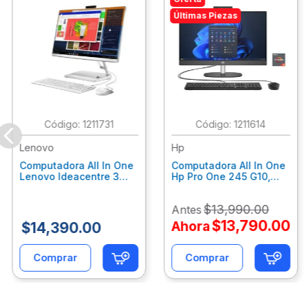
Últimas Piezas
:
1211731
:
1211614
Lenovo
Hp
Computadora All In One
Computadora All In One
Lenovo Ideacentre 3
Hp Pro One 245 G10,
24Alc6, Amd Ryzen 5
Ryzen 3-7320U, 8Gb
7430U, 8Gb Ram, 256Gb
Ram, 512Gb Ssd, 23.8"
$
13
,
990
.
00
Antes
Ssd, 23.8", Win 11 Home
Fhd, Win11Home
F0G1014Ald
9P7K6La
$
13
,
790
.
00
Ahora
$
14
,
390
.
00
Comprar
Comprar