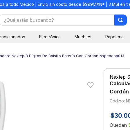
os a todo México | Envío sin costo desde $999MXN* | 3 MSI en t
¿Qué estás buscando?
TÉRMINOS MÁS BUSCADOS
ondicionados
Electrónica
Muebles
Papelería
1
.
mochilas
2
.
libretas
adora Nextep 8 Dígitos De Bolsillo Batería Con Cordón Nxpcacab013
3
.
cuaderno
4
.
cuadernos
Nextep S
5
.
colores
Calcula
6
.
boligrafo
Cordón
:
N
7
.
escritorio
8
.
sacapuntas
$
30
.
0
9
.
lapiz
Quedan