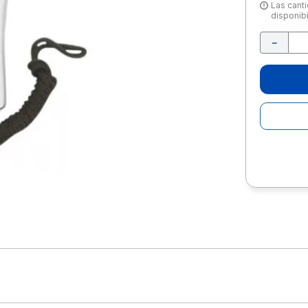
10
.
escolar
Las canti
disponibi
－