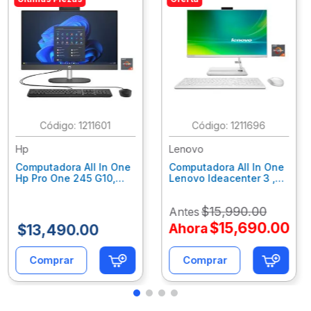
:
1211601
:
1211696
Hp
Lenovo
Computadora All In One
Computadora All In One
Hp Pro One 245 G10,
Lenovo Ideacenter 3 ,
Ryzen 3-7320U, 8Gb
Ryzen 7-7730U, 16Gb
Ram, 256Gb Ssd, 23.8"
Ram, 512Gb Ssd, 23.8"
$
15
,
990
.
00
Antes
Fhd, Win11Home
Fhd, Win11 Home
9P7K5La
F0G1014Nld
$
15
,
690
.
00
Ahora
$
13
,
490
.
00
Comprar
Comprar