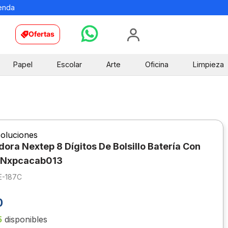
ienda
Ofertas
Papel
Escolar
Arte
Oficina
Limpieza
oluciones
dora Nextep 8 Dígitos De Bolsillo Batería Con
 Nxpcacab013
E-187C
0
5
disponibles