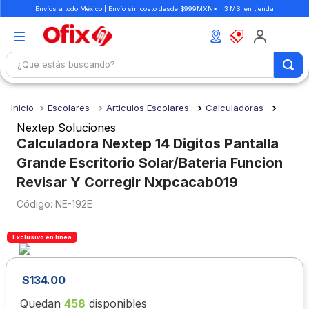
Envíos a todo México | Envío sin costo desde $999MXN* | 3 MSI en tienda
¿Qué estás buscando?
TÉRMINOS MÁS BUSCADOS
Escolares
Articulos Escolares
Calculadoras
1
.
mochilas
Nextep Soluciones
2
.
libretas
Calculadora Nextep 14 Digitos Pantalla
Grande Escritorio Solar/Bateria Funcion
3
.
cuaderno
Revisar Y Corregir Nxpcacab019
4
.
cuadernos
:
NE-192E
5
.
colores
6
.
boligrafo
Exclusivo en línea
7
.
escolar
$
134
.
00
8
.
sacapuntas
Quedan
458
disponibles
9
.
lapiz