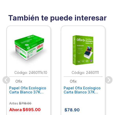
También te puede interesar
:
2460111c10
:
2460111
Ofix
Ofix
Papel Ofix Ecologico
Papel Ofix Ecologico
Carta Blanco 37K
Carta Blanco 37K
Caja 10 Paquetes Cta
C/500Hjs Cta Eco-
Eco-Ofix
Ofix
Antes
$
718
.
00
Ahora
$
695
.
00
$
78
.
90