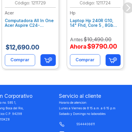
:
1211729
:
1211724
Acer
Hp
Computadora All In One
Laptop Hp 240R G10,
Acer Aspire C24-
14" Fhd, Core 5 , 8Gb
C242Nl, Ci3-1305U, 8Gb
Ram, 512Gb Ssd, Win11
Ram, 512Gb Ssd, 24"
Home B77C3Lt
$
10
,
490
.
00
Antes
Fhd, Win 11 Home
Dq.Bmjal.002
$
9790
.
00
Ahora
$
12
,
690
.
00
Comprar
Comprar
on Corporativo
Servicio al cliente
 no. 585 1,
Horario de atencion:
ang Boca del Rio,
Lunes a Viernes de 8:15 a.m. a 6:15 p.m
xico C.P. 94298
Sabado y Domingo no laborables
113KZ8
5544406611