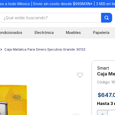
os a todo México | Envío sin costo desde $999MXN* | 3 MSI en t
¿Qué estás buscando?
TÉRMINOS MÁS BUSCADOS
ondicionados
Electrónica
Muebles
Papelería
1
.
mochilas
2
.
libretas
Caja Metalica Para Dinero Ejecutiva Grande 30132
3
.
cuaderno
4
.
cuadernos
Smart
5
.
colores
Caja Me
6
.
boligrafo
:
1
7
.
escritorio
$
647
.
8
.
sacapuntas
Hasta
3 
9
.
escolar
－