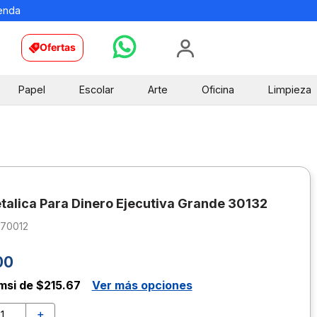
ienda
Ofertas
Papel
Escolar
Arte
Oficina
Limpieza
talica Para Dinero Ejecutiva Grande 30132
670012
00
msi de $215.67
Ver más opciones
＋