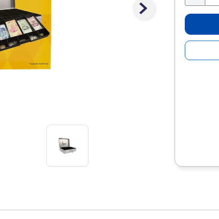
10
.
lapiz