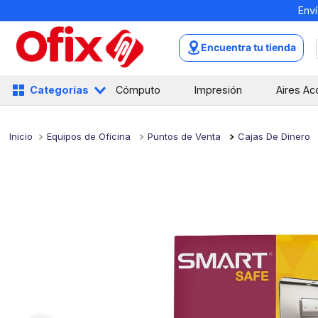
Enví
TÉRMINOS MÁS BUSCADOS
1
.
mochilas
Encuentra tu tienda
2
.
libretas
3
.
cuaderno
Categorías
Cómputo
Impresión
Aires Ac
4
.
cuadernos
5
.
colores
Equipos de Oficina
Puntos de Venta
Cajas De Dinero
6
.
boligrafo
7
.
escritorio
8
.
sacapuntas
9
.
escolar
10
.
lapiz