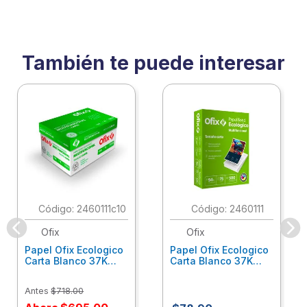
También te puede interesar
:
2460111c10
:
2460111
Ofix
Ofix
Papel Ofix Ecologico
Papel Ofix Ecologico
Carta Blanco 37K
Carta Blanco 37K
Caja 10 Paquetes Cta
C/500Hjs Cta Eco-
Eco-Ofix
Ofix
Antes
$
718
.
00