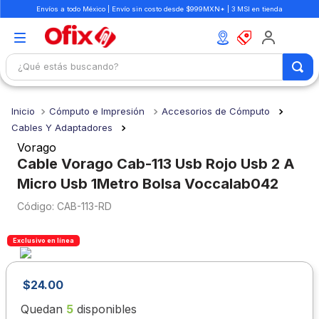
Envíos a todo México | Envío sin costo desde $999MXN* | 3 MSI en tienda
¿Qué estás buscando?
TÉRMINOS MÁS BUSCADOS
Cómputo e Impresión
Accesorios de Cómputo
1
.
mochilas
Cables Y Adaptadores
2
.
libretas
Vorago
Cable Vorago Cab-113 Usb Rojo Usb 2 A
3
.
cuaderno
Micro Usb 1Metro Bolsa Voccalab042
4
.
colores
:
CAB-113-RD
5
.
cuadernos
6
.
boligrafo
Exclusivo en línea
7
.
escolar
$
24
.
00
8
.
sacapuntas
Quedan
5
disponibles
9
.
lapiz