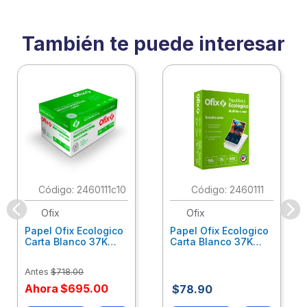
También te puede interesar
:
2460111c10
:
2460111
Ofix
Ofix
Papel Ofix Ecologico
Papel Ofix Ecologico
Carta Blanco 37K
Carta Blanco 37K
Caja 10 Paquetes Cta
C/500Hjs Cta Eco-
Eco-Ofix
Ofix
Antes
$
718
.
00
Ahora
$
695
.
00
$
78
.
90