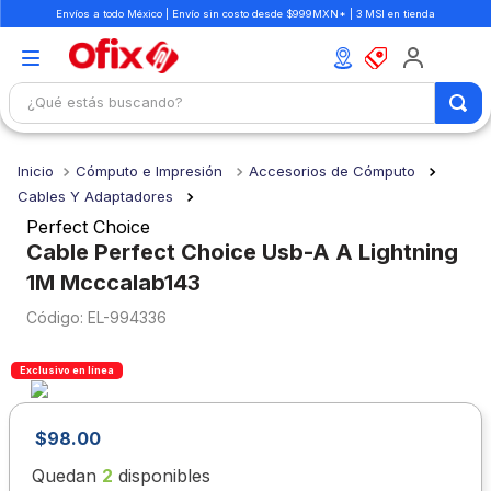
Envíos a todo México | Envío sin costo desde $999MXN* | 3 MSI en tienda
¿Qué estás buscando?
TÉRMINOS MÁS BUSCADOS
Cómputo e Impresión
Accesorios de Cómputo
1
.
mochilas
Cables Y Adaptadores
2
.
libretas
Perfect Choice
Cable Perfect Choice Usb-A A Lightning
3
.
cuaderno
1M Mcccalab143
4
.
cuadernos
:
EL-994336
5
.
colores
6
.
boligrafo
Exclusivo en línea
7
.
sacapuntas
$
98
.
00
8
.
escolar
Quedan
2
disponibles
9
.
escritorio