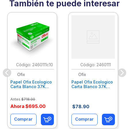
También te puede interesar
:
2460111c10
:
2460111
Ofix
Ofix
Papel Ofix Ecologico
Papel Ofix Ecologico
Carta Blanco 37K
Carta Blanco 37K
Caja 10 Paquetes Cta
C/500Hjs Cta Eco-
Eco-Ofix
Ofix
Antes
$
718
.
00
Ahora
$
695
.
00
$
78
.
90
Comprar
Comprar