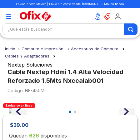
Envíos a todo México | Envío sin costo desde $999MXN* | 3 MSI en tienda
¿Qué estás buscando?
TÉRMINOS MÁS BUSCADOS
Cómputo e Impresión
Accesorios de Cómputo
1
.
mochilas
Cables Y Adaptadores
2
.
libretas
Nextep Soluciones
Cable Nextep Hdmi 1.4 Alta Velocidad
3
.
cuaderno
Reforzado 1.5Mts Nxccalab001
4
.
cuadernos
:
NE-450M
5
.
colores
6
.
boligrafo
Exclusivo en línea
7
.
sacapuntas
$
39
.
00
8
.
escolar
Quedan
626
disponibles
9
.
escritorio