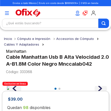
Envíos a todo México | Envío sin costo desde $999MXN* | 3 MSI en tienda
¿Qué estás buscando?
TÉRMINOS MÁS BUSCADOS
Cómputo e Impresión
Accesorios de Cómputo
1
.
mochilas
Cables Y Adaptadores
2
.
libretas
Manhattan
Cable Manhattan Usb B Alta Velocidad 2.0
3
.
cuaderno
A-B1.8M Color Negro Mnccalab042
4
.
colores
:
333368
5
.
cuadernos
6
.
boligrafo
Exclusivo en línea
7
.
escolar
$
39
.
00
8
.
sacapuntas
Quedan
98
disponibles
9
.
lapiz