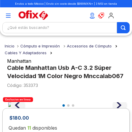
Envíos a todo México | Envío sin costo desde $999MXN* | 3 MSI en tienda
¿Qué estás buscando?
TÉRMINOS MÁS BUSCADOS
Cómputo e Impresión
Accesorios de Cómputo
1
.
mochilas
Cables Y Adaptadores
2
.
libretas
Manhattan
Cable Manhattan Usb A-C 3.2 Súper
3
.
cuaderno
Velocidad 1M Color Negro Mnccalab067
4
.
cuadernos
:
353373
5
.
colores
6
.
boligrafo
Exclusivo en línea
7
.
escritorio
$
180
.
00
8
.
sacapuntas
Quedan
11
disponibles
9
.
lapiz