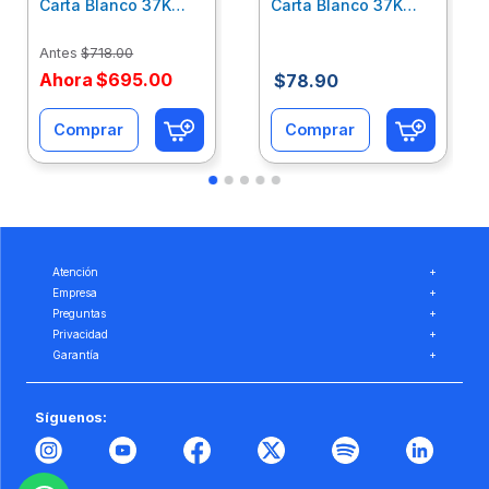
Carta Blanco 37K
Carta Blanco 37K
Caja 10 Paquetes Cta
C/500Hjs Cta Eco-
Eco-Ofix
Ofix
Antes
$
718
.
00
Ahora
$
695
.
00
$
78
.
90
Comprar
Comprar
Atención
+
Empresa
+
Preguntas
+
Privacidad
+
Garantía
+
Síguenos: