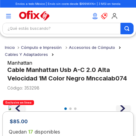
Envíos a todo México | Envío sin costo desde $999MXN* | 3 MSI en tienda
¿Qué estás buscando?
TÉRMINOS MÁS BUSCADOS
Cómputo e Impresión
Accesorios de Cómputo
1
.
mochilas
Cables Y Adaptadores
2
.
libretas
Manhattan
Cable Manhattan Usb A-C 2.0 Alta
3
.
cuaderno
Velocidad 1M Color Negro Mnccalab074
4
.
cuadernos
:
353298
5
.
colores
6
.
boligrafo
Exclusivo en línea
7
.
escritorio
$
85
.
00
8
.
sacapuntas
Quedan
17
disponibles
9
.
lapiz