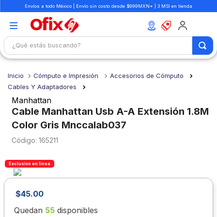
Envíos a todo México | Envío sin costo desde $999MXN* | 3 MSI en tienda
¿Qué estás buscando?
TÉRMINOS MÁS BUSCADOS
Cómputo e Impresión
Accesorios de Cómputo
1
.
mochilas
Cables Y Adaptadores
2
.
libretas
Manhattan
Cable Manhattan Usb A-A Extensión 1.8M
3
.
cuaderno
Color Gris Mnccalab037
4
.
cuadernos
:
165211
5
.
colores
6
.
boligrafo
Exclusivo en línea
7
.
escritorio
$
45
.
00
8
.
sacapuntas
Quedan
55
disponibles
9
.
escolar