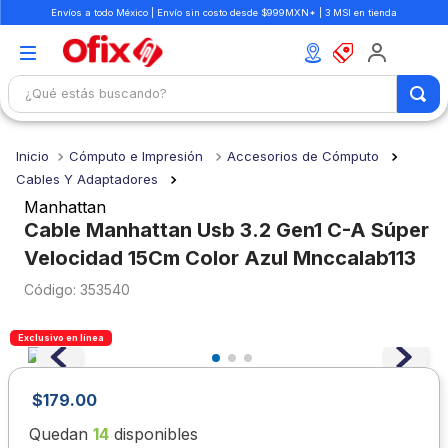
Envíos a todo México | Envío sin costo desde $999MXN* | 3 MSI en tienda
¿Qué estás buscando?
TÉRMINOS MÁS BUSCADOS
Cómputo e Impresión
Accesorios de Cómputo
1
.
mochilas
Cables Y Adaptadores
2
.
libretas
Manhattan
Cable Manhattan Usb 3.2 Gen1 C-A Súper
3
.
cuaderno
Velocidad 15Cm Color Azul Mnccalab113
4
.
cuadernos
:
353540
5
.
colores
6
.
boligrafo
Exclusivo en línea
7
.
escolar
$
179
.
00
8
.
sacapuntas
Quedan
14
disponibles
9
.
lapiz