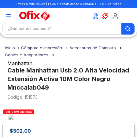
Envíos a todo México | Envío sin costo desde $999MXN* | 3 MSI en tienda
¿Qué estás buscando?
TÉRMINOS MÁS BUSCADOS
Cómputo e Impresión
Accesorios de Cómputo
1
.
mochilas
Cables Y Adaptadores
2
.
libretas
Manhattan
Cable Manhattan Usb 2.0 Alta Velocidad
3
.
cuaderno
Extensión Activa 10M Color Negro
4
.
cuadernos
Mnccalab049
5
.
colores
:
151573
6
.
boligrafo
Exclusivo en línea
7
.
escritorio
8
.
sacapuntas
$
502
.
00
9
.
lapiz