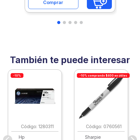
Comprar
También te puede interesar
-10%
-10% comprando $400 en útiles
:
1280311
:
0760561
Hp
Sharpie