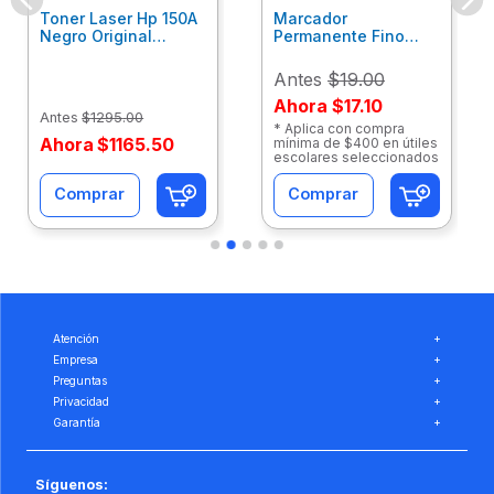
Toner Laser Hp 150A
Marcador
Negro Original
Permanente Fino
W1500A
Negro Single Sharpie
2102504
Antes
$19.00
Ahora
$17.10
Antes
$
1295
.
00
* Aplica con compra
Ahora
$
1165
.
50
mínima de $400 en útiles
escolares seleccionados
Comprar
Comprar
Atención
+
Empresa
+
Preguntas
+
Privacidad
+
Garantía
+
Síguenos: