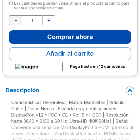
Las cantidades pueden variar. Añada el producto al carrito para
ver la disponibilidad actual.
10
.
escritorio
－
＋
Comprar ahora
Añadir al carrito
Paga hasta en 12 quincenas
Descripción
Características Generales: | Marca: Manhattan | Artículo:
Cable | Color: Negro | Estándares y certificaciones:
DisplayPort v1.2 • FCC • CE • RoHS • HDCP | Resolución:
hasta 3840 x 2160 a 60 Hz (Ultra-HD 4K@60Hz) | Señal:
Convierte una señal de Mini DisplayPort a HDMI, pero no al
revés | Conectores: Mini DisplayPort macho, HDMI macho
de 19 pines, Contactos con baño de oro | Longitud: 1.8 m