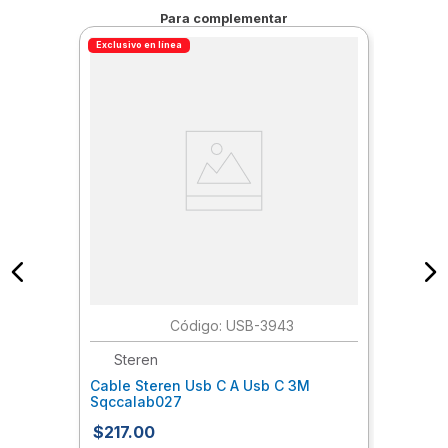
Para complementar
Exclusivo en línea
:
USB-3943
Steren
Cable Steren Usb C A Usb C 3M
Sqccalab027
$
217
.
00