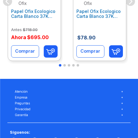
Ofix
Ofix
Papel Ofix Ecologico
Papel Ofix Ecologico
Carta Blanco 37K
Carta Blanco 37K
Caja 10 Paquetes Cta
C/500Hjs Cta Eco-
Eco-Ofix
Ofix
Antes
$
718
.
00
Ahora
$
695
.
00
$
78
.
90
Comprar
Comprar
Atención
+
Empresa
+
Preguntas
+
Privacidad
+
Garantía
+
Síguenos: