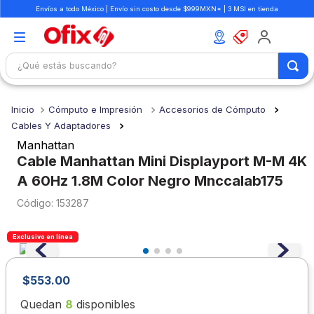
Envíos a todo México | Envío sin costo desde $999MXN* | 3 MSI en tienda
¿Qué estás buscando?
TÉRMINOS MÁS BUSCADOS
Cómputo e Impresión
Accesorios de Cómputo
1
.
mochilas
Cables Y Adaptadores
2
.
libretas
Manhattan
Cable Manhattan Mini Displayport M-M 4K
3
.
cuaderno
A 60Hz 1.8M Color Negro Mnccalab175
4
.
cuadernos
:
153287
5
.
colores
6
.
boligrafo
Exclusivo en línea
7
.
escolar
$
553
.
00
8
.
sacapuntas
Quedan
8
disponibles
9
.
lapiz