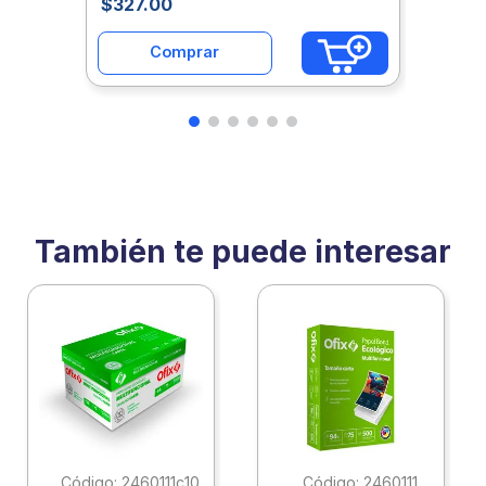
$
327
.
00
Comprar
También te puede interesar
:
2460111c10
:
2460111