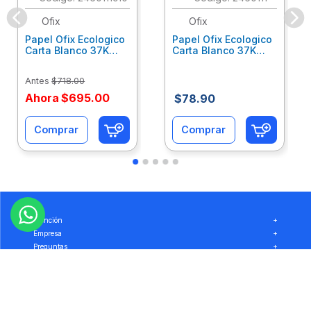
Ofix
Ofix
Papel Ofix Ecologico
Papel Ofix Ecologico
Carta Blanco 37K
Carta Blanco 37K
Caja 10 Paquetes Cta
C/500Hjs Cta Eco-
Eco-Ofix
Ofix
Antes
$
718
.
00
Ahora
$
695
.
00
$
78
.
90
Comprar
Comprar
Atención
+
Empresa
+
Preguntas
+
Privacidad
+
Garantía
+