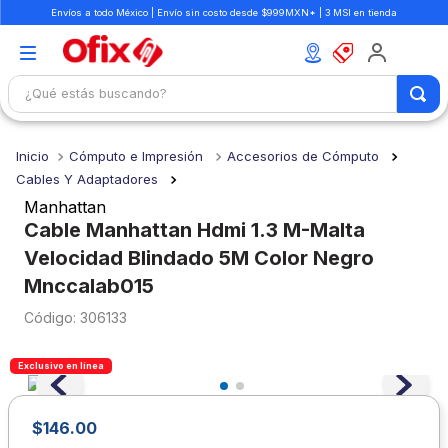
Envíos a todo México | Envío sin costo desde $999MXN* | 3 MSI en tienda
¿Qué estás buscando?
TÉRMINOS MÁS BUSCADOS
Cómputo e Impresión
Accesorios de Cómputo
1
.
mochilas
Cables Y Adaptadores
2
.
libretas
Manhattan
Cable Manhattan Hdmi 1.3 M-Malta
3
.
cuaderno
Velocidad Blindado 5M Color Negro
4
.
cuadernos
Mnccalab015
5
.
colores
:
306133
6
.
boligrafo
Exclusivo en línea
7
.
escritorio
8
.
sacapuntas
$
146
.
00
9
.
escolar