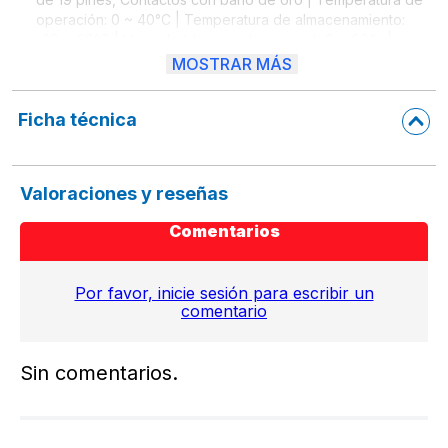
operación: 0 ~ 40°C | Temperatura de almacenamiento:
-20 ~ 60°C | Humedad (sin condensación): 0 ~ 96% |
Requerimientos del Sistema: Windows XP/Vista/7/8.1/10,
MOSTRAR MÁS
Linux o Mac 9.x/10.x o versiones superiores | Longitud: 1m |
Peso: 70 g
Ficha técnica
Valoraciones y reseñas
Comentarios
Por favor, inicie sesión para escribir un
comentario
Sin comentarios.