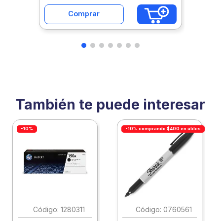
Comprar
También te puede interesar
-10%
-10% comprando $400 en útiles
:
1280311
:
0760561