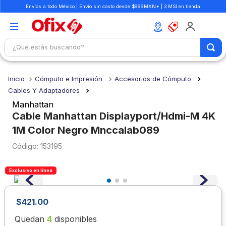
Envíos a todo México | Envío sin costo desde $999MXN* | 3 MSI en tienda
¿Qué estás buscando?
TÉRMINOS MÁS BUSCADOS
Cómputo e Impresión
Accesorios de Cómputo
1
.
mochilas
Cables Y Adaptadores
2
.
libretas
Manhattan
Cable Manhattan Displayport/Hdmi-M 4K
3
.
cuaderno
1M Color Negro Mnccalab089
4
.
cuadernos
:
153195
5
.
colores
6
.
boligrafo
Exclusivo en línea
7
.
escolar
$
421
.
00
8
.
sacapuntas
Quedan
4
disponibles
9
.
lapiz