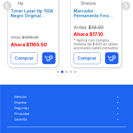
Hp
Sharpie
Toner Laser Hp 150A
Marcador
Negro Original
Permanente Fino
W1500A
Negro Single Sharpie
2102504
Antes
$19.00
Ahora
$17.10
Antes
$
1295
.
00
* Aplica con compra
Ahora
$
1165
.
50
mínima de $400 en útiles
escolares seleccionados
Comprar
Comprar
Atención
+
Empresa
+
Preguntas
+
Privacidad
+
Garantía
+