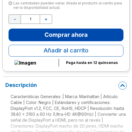
Las cantidades pueden variar. Añada el producto al carrito para
ver la disponibilidad actual.
10
.
escritorio
－
＋
Comprar ahora
Añadir al carrito
Paga hasta en 12 quincenas
Descripción
Características Generales: | Marca: Manhattan | Artículo:
Cable | Color: Negro | Estándares y certificaciones:
DisplayPort v1.2, FCC, CE, RoHS, HDCP | Resolución: hasta
3840 x 2160 a 60 Hz (Ultra-HD 4K@60Hz) | Convierte: una
señal de DisplayPort a HDMI, pero no al revés |
Conectores: DisplayPort macho de 20 pines, HDMI macho
de 19 pines, Contactos con baño de oro | Temperatura de