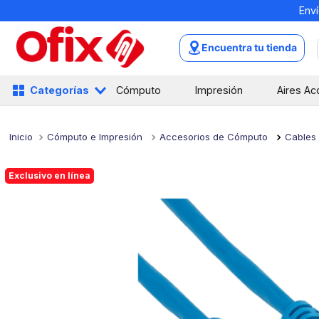
Enví
TÉRMINOS MÁS BUSCADOS
1
.
mochilas
Encuentra tu tienda
2
.
libretas
3
.
cuaderno
Categorías
Cómputo
Impresión
Aires Ac
4
.
cuadernos
5
.
colores
Cómputo e Impresión
Accesorios de Cómputo
Cables
6
.
boligrafo
Exclusivo en línea
7
.
escritorio
8
.
sacapuntas
9
.
escolar
10
.
lapiz