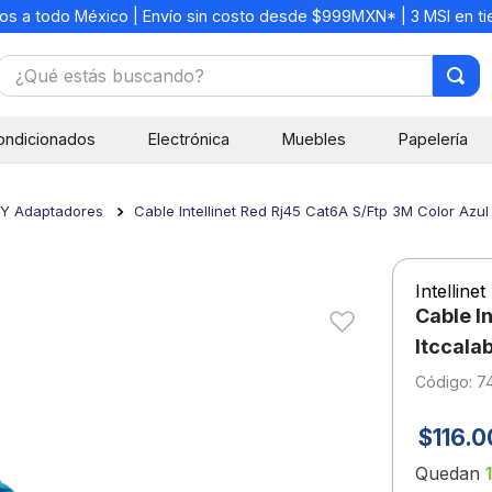
os a todo México | Envío sin costo desde $999MXN* | 3 MSI en t
¿Qué estás buscando?
TÉRMINOS MÁS BUSCADOS
ondicionados
Electrónica
Muebles
Papelería
1
.
mochilas
2
.
libretas
 Y Adaptadores
Cable Intellinet Red Rj45 Cat6A S/Ftp 3M Color Azul
3
.
cuaderno
4
.
cuadernos
Intellinet
5
.
colores
Cable I
6
.
boligrafo
Itccala
:
7
7
.
escritorio
8
.
sacapuntas
$
116
.
0
9
.
escolar
Quedan