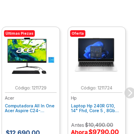
Últimas Piezas
Oferta
:
1211729
:
1211724
Acer
Hp
Computadora All In One
Laptop Hp 240R G10,
Acer Aspire C24-
14" Fhd, Core 5 , 8Gb
C242Nl, Ci3-1305U, 8Gb
Ram, 512Gb Ssd, Win11
Ram, 512Gb Ssd, 24"
Home B77C3Lt
$
10
,
490
.
00
Antes
Fhd, Win 11 Home
Dq.Bmjal.002
$
9790
.
00
Ahora
$
12
,
690
.
00