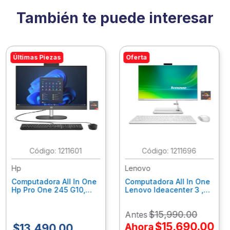
También te puede interesar
Últimas Piezas
Oferta
:
1211601
:
1211696
Hp
Lenovo
Computadora All In One
Computadora All In One
Hp Pro One 245 G10,
Lenovo Ideacenter 3 ,
Ryzen 3-7320U, 8Gb
Ryzen 7-7730U, 16Gb
Ram, 256Gb Ssd, 23.8"
Ram, 512Gb Ssd, 23.8"
$
15
,
990
.
00
Antes
Fhd, Win11Home
Fhd, Win11 Home
9P7K5La
F0G1014Nld
$
15
,
690
.
00
Ahora
$
13
,
490
.
00