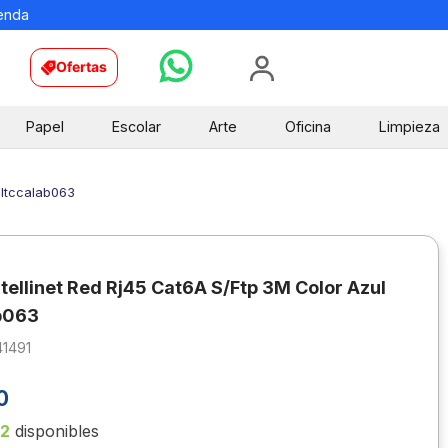
ienda
Ofertas
Papel
Escolar
Arte
Oficina
Limpieza
 Itccalab063
ntellinet Red Rj45 Cat6A S/Ftp 3M Color Azul
b063
41491
0
12
disponibles