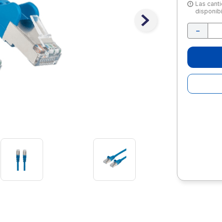
10
.
lapiz
Las canti
disponibi
－