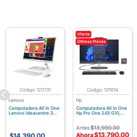
Oferta
Últimas Piezas
:
1211731
:
1211614
Lenovo
Hp
Computadora All In One
Computadora All In One
Lenovo Ideacentre 3
Hp Pro One 245 G10,
24Alc6, Amd Ryzen 5
Ryzen 3-7320U, 8Gb
7430U, 8Gb Ram, 256Gb
Ram, 512Gb Ssd, 23.8"
$
13
,
990
.
00
Antes
Ssd, 23.8", Win 11 Home
Fhd, Win11Home
F0G1014Ald
9P7K6La
$
13
,
790
.
00
Ahora
$
14
,
390
.
00