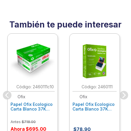
También te puede interesar
:
2460111c10
:
2460111
Ofix
Ofix
Papel Ofix Ecologico
Papel Ofix Ecologico
Carta Blanco 37K
Carta Blanco 37K
Caja 10 Paquetes Cta
C/500Hjs Cta Eco-
Eco-Ofix
Ofix
Antes
$
718
.
00
Ahora
$
695
.
00
$
78
.
90