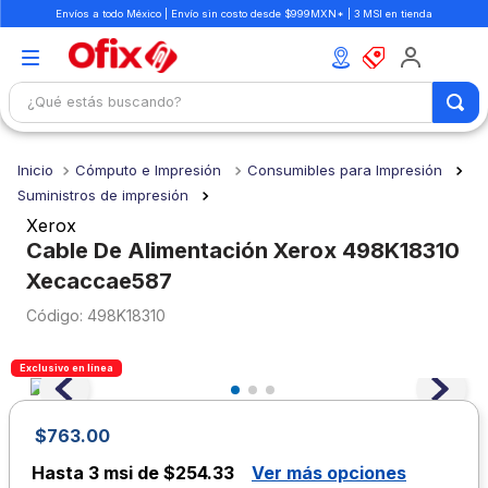
Envíos a todo México | Envío sin costo desde $999MXN* | 3 MSI en tienda
¿Qué estás buscando?
TÉRMINOS MÁS BUSCADOS
Cómputo e Impresión
Consumibles para Impresión
1
.
mochilas
Suministros de impresión
2
.
libretas
Xerox
Cable De Alimentación Xerox 498K18310
3
.
cuaderno
Xecaccae587
4
.
cuadernos
:
498K18310
5
.
colores
6
.
boligrafo
Exclusivo en línea
7
.
escritorio
$
763
.
00
8
.
sacapuntas
Hasta
3 msi de $254.33
Ver más opciones
9
.
escolar