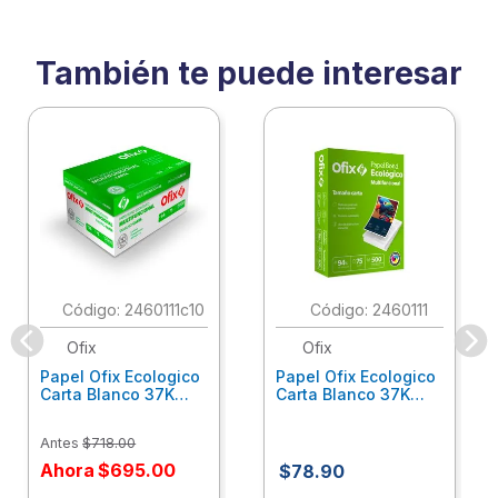
También te puede interesar
:
2460111c10
:
2460111
Ofix
Ofix
Papel Ofix Ecologico
Papel Ofix Ecologico
Carta Blanco 37K
Carta Blanco 37K
Caja 10 Paquetes Cta
C/500Hjs Cta Eco-
Eco-Ofix
Ofix
Antes
$
718
.
00
Ahora
$
695
.
00
$
78
.
90