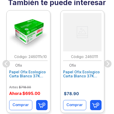
También te puede interesar
:
2460111c10
:
2460111
Ofix
Ofix
Papel Ofix Ecologico
Papel Ofix Ecologico
Carta Blanco 37K
Carta Blanco 37K
Caja 10 Paquetes Cta
C/500Hjs Cta Eco-
Eco-Ofix
Ofix
Antes
$
718
.
00
Ahora
$
695
.
00
$
78
.
90
Comprar
Comprar