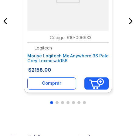
:
910-006933
Logitech
Mouse Logitech Mx Anywhere 3S Pale
Grey Locmosab156
$
2158
.
00
Comprar