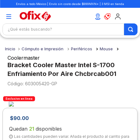
Envíos a todo México | Envío sin costo desde $999MXN* | 3 MSI en tienda
¿Qué estás buscando?
TÉRMINOS MÁS BUSCADOS
Cómputo e Impresión
Periféricos
Mouse
1
.
mochilas
Coolermaster
2
.
libretas
Bracket Cooler Master Intel S-1700
Enfriamiento Por Aire Chcbrcab001
3
.
cuaderno
:
603005420-GP
4
.
cuadernos
5
.
colores
Exclusivo en línea
6
.
boligrafo
7
.
sacapuntas
$
90
.
00
8
.
escolar
Quedan
21
disponibles
Las cantidades pueden variar. Añada el producto al carrito para
9
.
escritorio