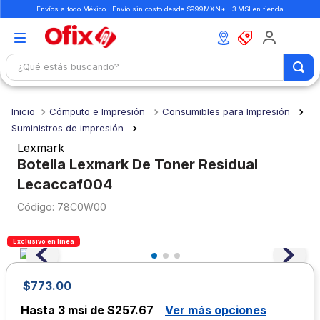
Envíos a todo México | Envío sin costo desde $999MXN* | 3 MSI en tienda
¿Qué estás buscando?
TÉRMINOS MÁS BUSCADOS
Cómputo e Impresión
Consumibles para Impresión
1
.
mochilas
Suministros de impresión
2
.
libretas
Lexmark
Botella Lexmark De Toner Residual
3
.
cuaderno
Lecaccaf004
4
.
cuadernos
:
78C0W00
5
.
colores
6
.
boligrafo
Exclusivo en línea
7
.
escritorio
$
773
.
00
8
.
sacapuntas
Hasta
3 msi de $257.67
Ver más opciones
9
.
escolar