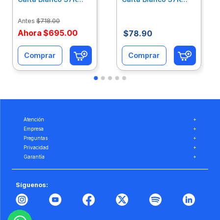
Caja 10 Paquetes Cta
C/500Hjs Cta Eco-
Eco-Ofix
Ofix
Antes
$
718
.
00
Ahora
$
695
.
00
$
78
.
90
Comprar
Comprar
Atención
+
Empresa
+
Preguntas
+
Privacidad
+
Garantía
+
Síguenos: