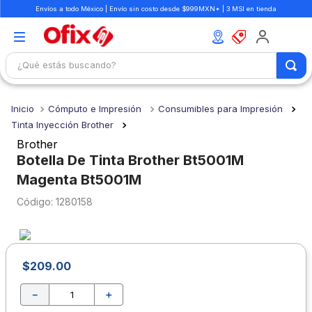
Envíos a todo México | Envío sin costo desde $999MXN* | 3 MSI en tienda
¿Qué estás buscando?
TÉRMINOS MÁS BUSCADOS
Cómputo e Impresión
Consumibles para Impresión
1
.
mochilas
Tinta Inyección Brother
2
.
libretas
Brother
Botella De Tinta Brother Bt5001M
3
.
cuaderno
Magenta Bt5001M
4
.
cuadernos
:
1280158
5
.
colores
6
.
boligrafo
7
.
escritorio
$
209
.
00
8
.
sacapuntas
－
＋
9
.
escolar