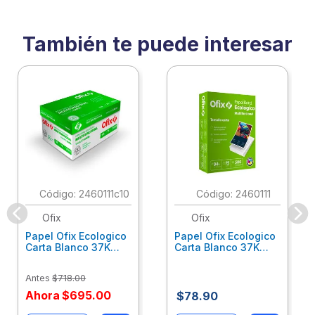
También te puede interesar
:
2460111c10
:
2460111
Ofix
Ofix
Papel Ofix Ecologico
Papel Ofix Ecologico
Carta Blanco 37K
Carta Blanco 37K
Caja 10 Paquetes Cta
C/500Hjs Cta Eco-
Eco-Ofix
Ofix
Antes
$
718
.
00
Ahora
$
695
.
00
$
78
.
90