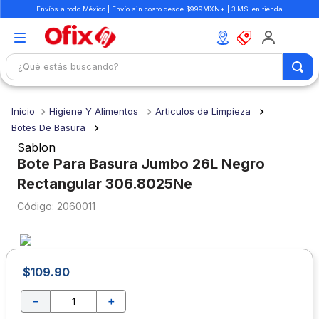
Envíos a todo México | Envío sin costo desde $999MXN* | 3 MSI en tienda
¿Qué estás buscando?
TÉRMINOS MÁS BUSCADOS
Higiene Y Alimentos
Articulos de Limpieza
1
.
mochilas
Botes De Basura
2
.
libretas
Sablon
Bote Para Basura Jumbo 26L Negro
3
.
cuaderno
Rectangular 306.8025Ne
4
.
cuadernos
:
2060011
5
.
colores
6
.
boligrafo
7
.
escritorio
$
109
.
90
8
.
sacapuntas
－
＋
9
.
lapiz