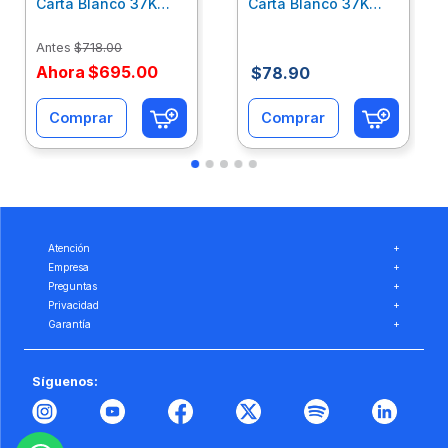
Carta Blanco 37K
Carta Blanco 37K
Caja 10 Paquetes Cta
C/500Hjs Cta Eco-
Eco-Ofix
Ofix
Antes
$
718
.
00
Ahora
$
695
.
00
$
78
.
90
Comprar
Comprar
Atención
+
Empresa
+
Preguntas
+
Privacidad
+
Garantía
+
Síguenos: