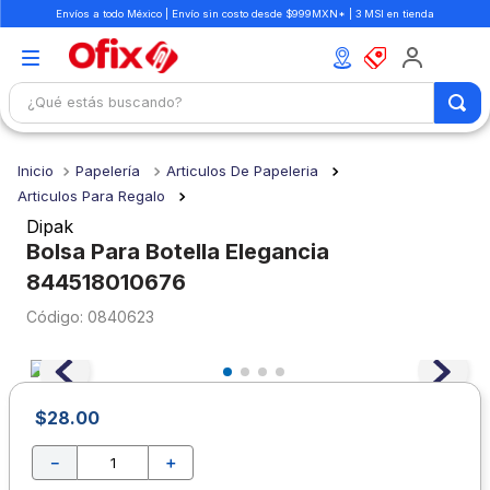
Envíos a todo México | Envío sin costo desde $999MXN* | 3 MSI en tienda
¿Qué estás buscando?
TÉRMINOS MÁS BUSCADOS
Papelería
Articulos De Papeleria
1
.
mochilas
Articulos Para Regalo
2
.
libretas
Dipak
Bolsa Para Botella Elegancia
3
.
cuaderno
844518010676
4
.
colores
:
0840623
5
.
cuadernos
6
.
boligrafo
7
.
escolar
$
28
.
00
8
.
sacapuntas
－
＋
9
.
lapiz