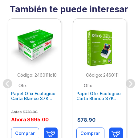
También te puede interesar
:
2460111c10
:
2460111
Ofix
Ofix
Papel Ofix Ecologico
Papel Ofix Ecologico
Carta Blanco 37K
Carta Blanco 37K
Caja 10 Paquetes Cta
C/500Hjs Cta Eco-
Eco-Ofix
Ofix
Antes
$
718
.
00
Ahora
$
695
.
00
$
78
.
90
Comprar
Comprar