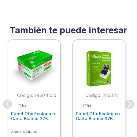
También te puede interesar
:
2460111c10
:
2460111
Ofix
Ofix
Papel Ofix Ecologico
Papel Ofix Ecologico
Carta Blanco 37K
Carta Blanco 37K
Caja 10 Paquetes Cta
C/500Hjs Cta Eco-
Eco-Ofix
Ofix
Antes
$
718
.
00