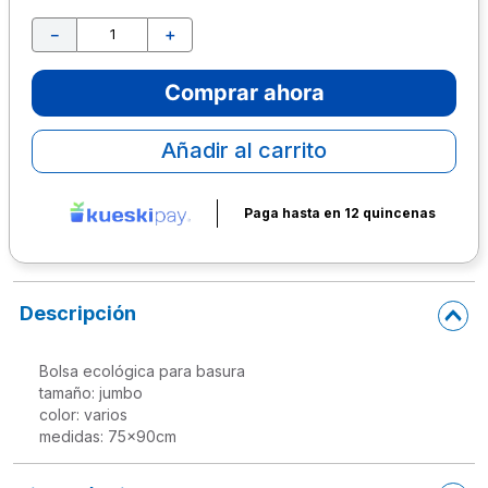
10
.
escolar
－
＋
Comprar ahora
Añadir al carrito
Paga hasta en 12 quincenas
Descripción
Bolsa ecológica para basura

tamaño: jumbo

color: varios

medidas: 75x90cm