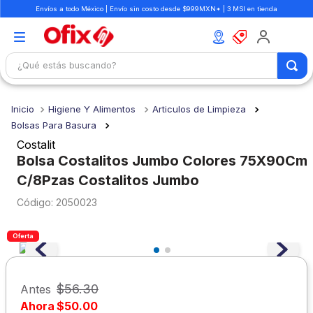
Envíos a todo México | Envío sin costo desde $999MXN* | 3 MSI en tienda
¿Qué estás buscando?
TÉRMINOS MÁS BUSCADOS
Higiene Y Alimentos
Articulos de Limpieza
1
.
mochilas
Bolsas Para Basura
2
.
libretas
Costalit
Bolsa Costalitos Jumbo Colores 75X90Cm
3
.
cuaderno
C/8Pzas Costalitos Jumbo
4
.
cuadernos
:
2050023
5
.
colores
6
.
boligrafo
Oferta
7
.
lapiz
8
.
escritorio
$
56
.
30
Antes
Ahora
$
50
.
00
9
.
sacapuntas