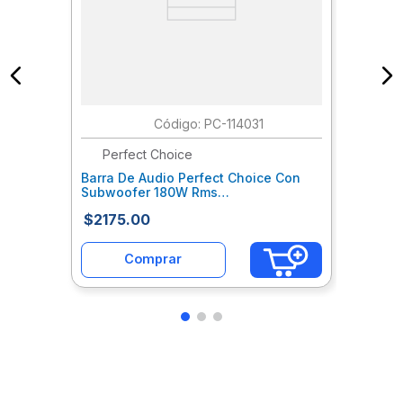
:
PC-114031
Perfect Choice
Barra De Audio Perfect Choice Con
Subwoofer 180W Rms
Usb/3.5Mm/Hdmi/Bt Sonata
$
2175
.
00
Mccbocab203
Comprar