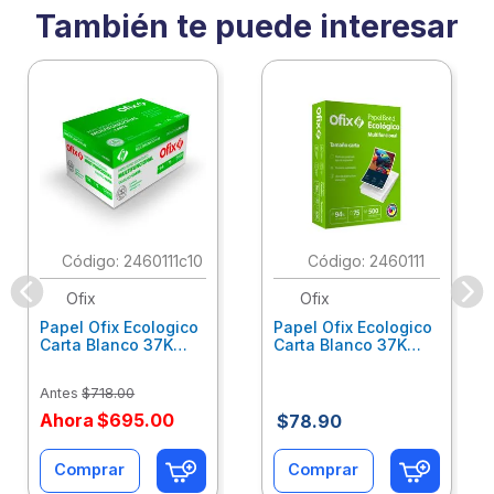
También te puede interesar
:
2460111c10
:
2460111
Ofix
Ofix
Papel Ofix Ecologico
Papel Ofix Ecologico
Carta Blanco 37K
Carta Blanco 37K
Caja 10 Paquetes Cta
C/500Hjs Cta Eco-
Eco-Ofix
Ofix
Antes
$
718
.
00
Ahora
$
695
.
00
$
78
.
90
Comprar
Comprar