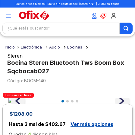
Envíos a todo México | Envío sin costo desde $999MXN* | 3 MSI en tienda
¿Qué estás buscando?
TÉRMINOS MÁS BUSCADOS
Electrónica
Audio
Bocinas
1
.
mochilas
Steren
2
.
libretas
Bocina Steren Bluetooth Tws Boom Box
Sqcbocab027
3
.
cuaderno
:
BOOM-140
4
.
cuadernos
5
.
colores
Exclusivo en línea
6
.
boligrafo
7
.
escritorio
$
1208
.
00
8
.
sacapuntas
Hasta
3 msi de $402.67
Ver más opciones
9
.
escolar
Quedan
4
disponibles