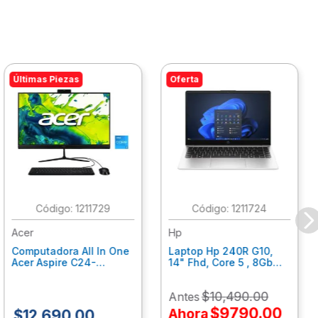
Últimas Piezas
Oferta
:
1211729
:
1211724
Acer
Hp
Computadora All In One
Laptop Hp 240R G10,
Acer Aspire C24-
14" Fhd, Core 5 , 8Gb
C242Nl, Ci3-1305U, 8Gb
Ram, 512Gb Ssd, Win11
Ram, 512Gb Ssd, 24"
Home B77C3Lt
$
10
,
490
.
00
Antes
Fhd, Win 11 Home
Dq.Bmjal.002
$
9790
.
00
Ahora
$
12
,
690
.
00