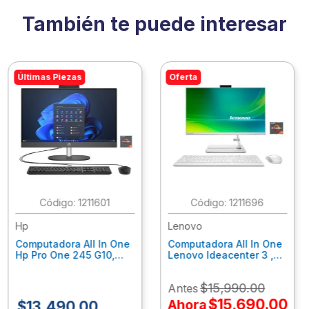
También te puede interesar
Últimas Piezas
Oferta
:
1211601
:
1211696
Hp
Lenovo
Computadora All In One
Computadora All In One
Hp Pro One 245 G10,
Lenovo Ideacenter 3 ,
Ryzen 3-7320U, 8Gb
Ryzen 7-7730U, 16Gb
Ram, 256Gb Ssd, 23.8"
Ram, 512Gb Ssd, 23.8"
$
15
,
990
.
00
Antes
Fhd, Win11Home
Fhd, Win11 Home
9P7K5La
F0G1014Nld
$
15
,
690
.
00
Ahora
$
13
,
490
.
00