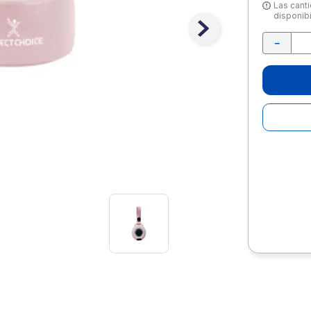
10
.
lapiz
Las canti
disponibi
－