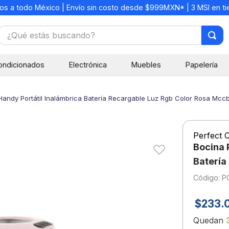
os a todo México | Envío sin costo desde $999MXN* | 3 MSI en t
¿Qué estás buscando?
TÉRMINOS MÁS BUSCADOS
ondicionados
Electrónica
Muebles
Papelería
1
.
mochilas
2
.
libretas
Handy Portátil Inalámbrica Batería Recargable Luz Rgb Color Rosa Mc
3
.
cuaderno
4
.
cuadernos
Perfect 
5
.
colores
Bocina 
6
.
boligrafo
Batería
:
PC
7
.
escritorio
8
.
sacapuntas
$
233
.
9
.
escolar
Quedan