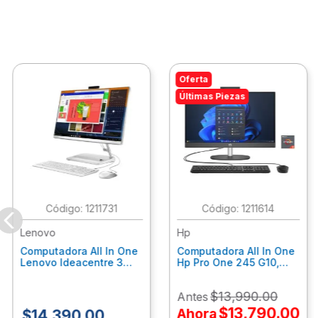
Oferta
Últimas Piezas
:
1211731
:
1211614
Lenovo
Hp
Computadora All In One
Computadora All In One
Lenovo Ideacentre 3
Hp Pro One 245 G10,
24Alc6, Amd Ryzen 5
Ryzen 3-7320U, 8Gb
7430U, 8Gb Ram, 256Gb
Ram, 512Gb Ssd, 23.8"
$
13
,
990
.
00
Antes
Ssd, 23.8", Win 11 Home
Fhd, Win11Home
F0G1014Ald
9P7K6La
$
13
,
790
.
00
Ahora
$
14
,
390
.
00