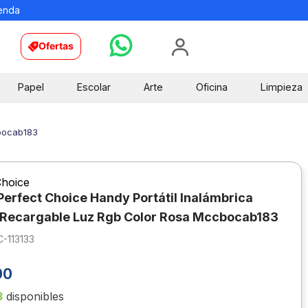
ienda
Ofertas
Papel
Escolar
Arte
Oficina
Limpieza
cbocab183
Choice
Perfect Choice Handy Portátil Inalámbrica
 Recargable Luz Rgb Color Rosa Mccbocab183
-113133
00
3
disponibles