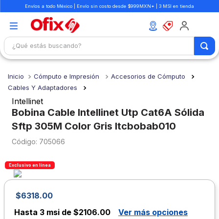
Envíos a todo México | Envío sin costo desde $999MXN* | 3 MSI en tienda
¿Qué estás buscando?
TÉRMINOS MÁS BUSCADOS
Cómputo e Impresión
Accesorios de Cómputo
1
.
mochilas
Cables Y Adaptadores
2
.
libretas
Intellinet
Bobina Cable Intellinet Utp Cat6A Sólida
3
.
cuaderno
Sftp 305M Color Gris Itcbobab010
4
.
cuadernos
:
705066
5
.
colores
6
.
boligrafo
Exclusivo en línea
7
.
escritorio
$
6318
.
00
8
.
sacapuntas
Hasta
3 msi de $2106.00
Ver más opciones
9
.
escolar