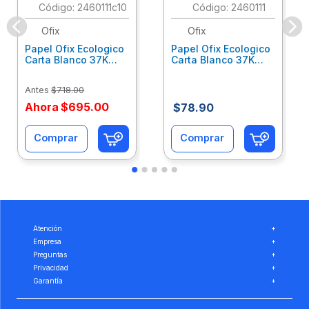
:
2460111c10
:
2460111
Ofix
Ofix
Papel Ofix Ecologico
Papel Ofix Ecologico
Carta Blanco 37K
Carta Blanco 37K
Caja 10 Paquetes Cta
C/500Hjs Cta Eco-
Eco-Ofix
Ofix
Antes
$
718
.
00
Ahora
$
695
.
00
$
78
.
90
Comprar
Comprar
Atención
+
Empresa
+
Preguntas
+
Privacidad
+
Garantía
+