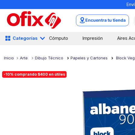
Enví
TÉRMINOS MÁS BUSCADOS
1
.
mochilas
Encuentra tu tienda
2
.
libretas
3
.
cuaderno
Categorías
Cómputo
Impresión
Aires Ac
4
.
cuadernos
5
.
colores
Arte
Dibujo Técnico
Papeles y Cartones
Block Veg
6
.
boligrafo
-10% comprando $400 en útiles
7
.
escritorio
8
.
sacapuntas
9
.
lapiz
10
.
escolar