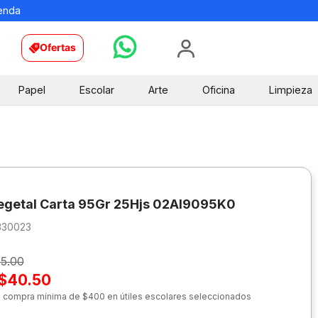
ienda
Ofertas
Papel
Escolar
Arte
Oficina
Limpieza
egetal Carta 95Gr 25Hjs 02Al9095K0
330023
5.00
$40.50
n compra mínima de $400 en útiles escolares seleccionados