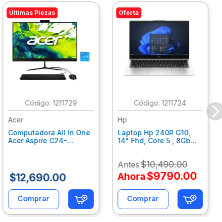
Últimas Piezas
Oferta
:
1211729
:
1211724
Acer
Hp
Computadora All In One
Laptop Hp 240R G10,
Acer Aspire C24-
14" Fhd, Core 5 , 8Gb
C242Nl, Ci3-1305U, 8Gb
Ram, 512Gb Ssd, Win11
Ram, 512Gb Ssd, 24"
Home B77C3Lt
$
10
,
490
.
00
Antes
Fhd, Win 11 Home
Dq.Bmjal.002
$
9790
.
00
Ahora
$
12
,
690
.
00
Comprar
Comprar