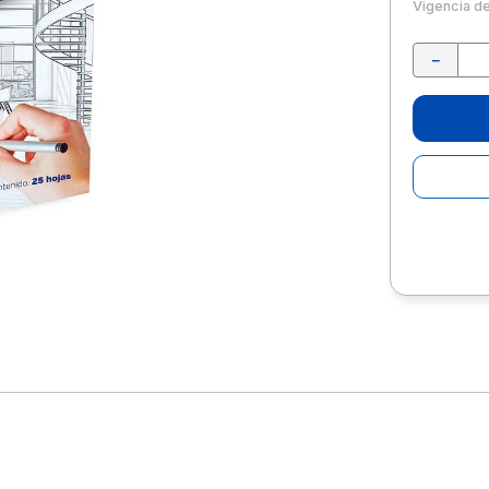
10
.
escolar
Vigencia d
－