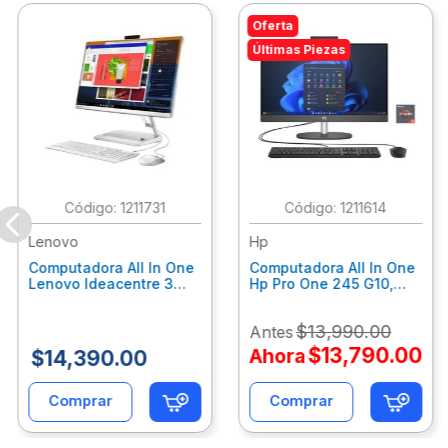
Oferta
Últimas Piezas
:
1211731
:
1211614
Lenovo
Hp
Computadora All In One
Computadora All In One
Lenovo Ideacentre 3
Hp Pro One 245 G10,
24Alc6, Amd Ryzen 5
Ryzen 3-7320U, 8Gb
7430U, 8Gb Ram, 256Gb
Ram, 512Gb Ssd, 23.8"
$
13
,
990
.
00
Antes
Ssd, 23.8", Win 11 Home
Fhd, Win11Home
F0G1014Ald
9P7K6La
$
13
,
790
.
00
Ahora
$
14
,
390
.
00
Comprar
Comprar