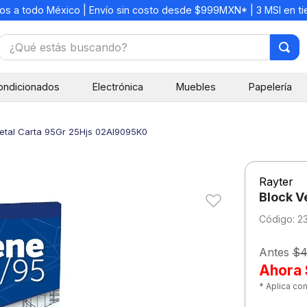
os a todo México | Envío sin costo desde $999MXN* | 3 MSI en t
¿Qué estás buscando?
TÉRMINOS MÁS BUSCADOS
ondicionados
Electrónica
Muebles
Papelería
1
.
mochilas
2
.
libretas
etal Carta 95Gr 25Hjs 02Al9095K0
3
.
cuaderno
4
.
cuadernos
Rayter
5
.
colores
Block V
6
.
boligrafo
:
2
7
.
escritorio
Antes
$4
8
.
sacapuntas
Ahora
* Aplica co
9
.
lapiz