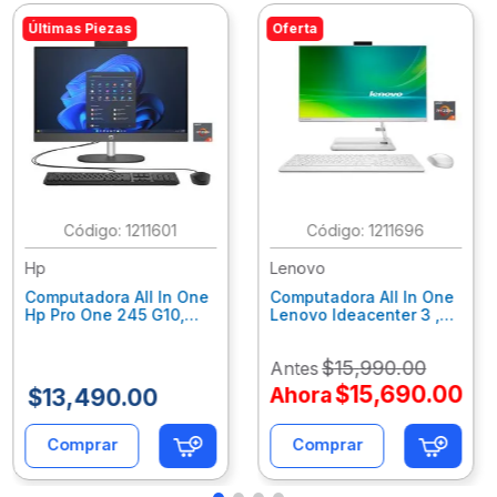
Últimas Piezas
Oferta
:
1211601
:
1211696
Hp
Lenovo
Computadora All In One
Computadora All In One
Hp Pro One 245 G10,
Lenovo Ideacenter 3 ,
Ryzen 3-7320U, 8Gb
Ryzen 7-7730U, 16Gb
Ram, 256Gb Ssd, 23.8"
Ram, 512Gb Ssd, 23.8"
$
15
,
990
.
00
Antes
Fhd, Win11Home
Fhd, Win11 Home
9P7K5La
F0G1014Nld
$
15
,
690
.
00
Ahora
$
13
,
490
.
00
Comprar
Comprar