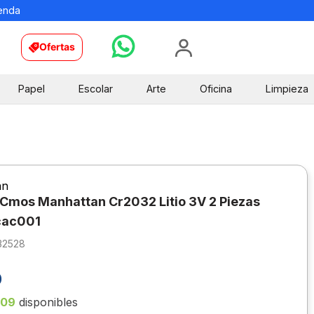
ienda
Ofertas
Papel
Escolar
Arte
Oficina
Limpieza
an
 Cmos Manhattan Cr2032 Litio 3V 2 Piezas
ac001
32528
0
109
disponibles