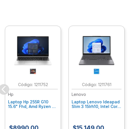
:
1211752
:
1211761
Hp
Lenovo
Laptop Hp 255R G10
Laptop Lenovo Ideapad
15.6" Fhd, Amd Ryzen 5
Slim 3 15Irh10, Intel Core
7535U, 8Gb Ram, 512Gb
I5-13420H, 24Gb Ram,
Ssd, Gráficos Radeon
512 Ssd Windows 11
660M, W11 Home, Color
Home 83K100Bulm
Plata C7Gn5At
$
8990
.
00
$
15
,
149
.
00