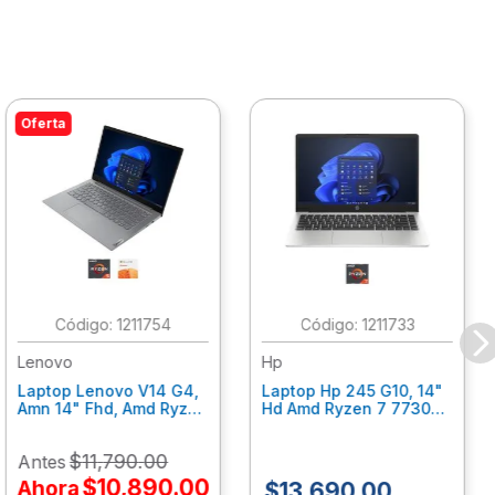
Oferta
:
1211754
:
1211733
Lenovo
Hp
Laptop Lenovo V14 G4,
Laptop Hp 245 G10, 14"
Amn 14" Fhd, Amd Ryzen
Hd Amd Ryzen 7 7730U
5 7520U, 16Gb Ram,
8Gb Ram, 512 Gb Ssd,
512Gb Ssd, W11 Home,
Win11Home, Plata
$
11
,
790
.
00
Antes
Office 365 1 Año
An0Y2Lt
82Yt0110Lm
$
10
,
890
.
00
Ahora
$
13
,
690
.
00