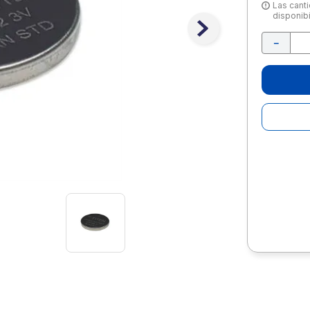
10
.
escolar
Las canti
disponibi
－