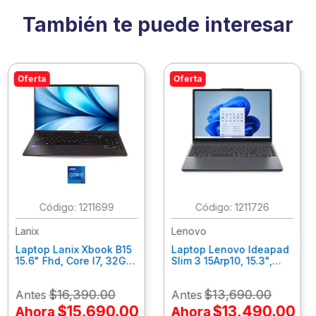
También te puede interesar
Oferta
Oferta
:
1211699
:
1211726
Lanix
Lenovo
Laptop Lanix Xbook B15
Laptop Lenovo Ideapad
15.6" Fhd, Core I7, 32Gb
Slim 3 15Arp10, 15.3",
Ram, 1 Tb Ssd, Win 11
Amd Ryzen 7-7735Hs,
Pro.
16Gb Ram, 1Tb Ssd, Win
$
16
,
390
.
00
$
13
,
690
.
00
Antes
Antes
42023/41914/42053
11 Home 83K700Axlm
$
15
,
690
.
00
$
13
,
490
.
00
Ahora
Ahora