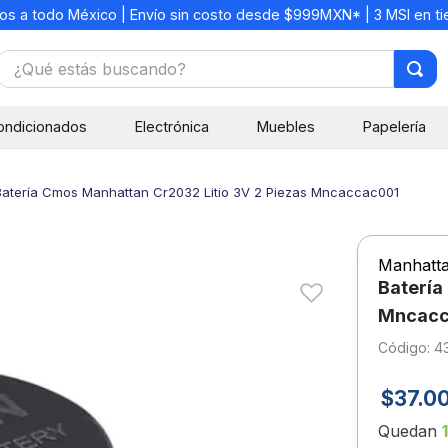
os a todo México | Envío sin costo desde $999MXN* | 3 MSI en t
¿Qué estás buscando?
TÉRMINOS MÁS BUSCADOS
ondicionados
Electrónica
Muebles
Papelería
1
.
mochilas
2
.
libretas
Batería Cmos Manhattan Cr2032 Litio 3V 2 Piezas Mncaccac001
3
.
cuaderno
4
.
cuadernos
Manhatt
5
.
colores
Batería
6
.
boligrafo
Mncacc
:
4
7
.
escritorio
8
.
sacapuntas
$
37
.
0
9
.
lapiz
Quedan