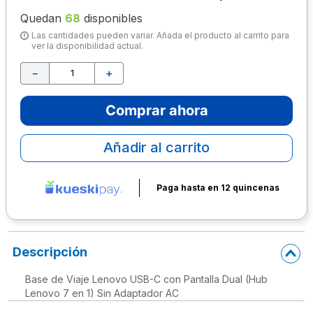
Quedan
68
disponibles
10
.
lapiz
Las cantidades pueden variar. Añada el producto al carrito para
ver la disponibilidad actual.
－
＋
Comprar ahora
Añadir al carrito
Paga hasta en 12 quincenas
Descripción
Base de Viaje Lenovo USB-C con Pantalla Dual (Hub
Lenovo 7 en 1) Sin Adaptador AC