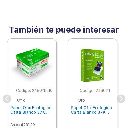
También te puede interesar
:
2460111c10
:
2460111
Ofix
Ofix
Papel Ofix Ecologico
Papel Ofix Ecologico
Carta Blanco 37K
Carta Blanco 37K
Caja 10 Paquetes Cta
C/500Hjs Cta Eco-
Eco-Ofix
Ofix
Antes
$
718
.
00