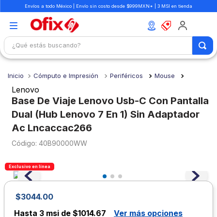
Envíos a todo México | Envío sin costo desde $999MXN* | 3 MSI en tienda
¿Qué estás buscando?
TÉRMINOS MÁS BUSCADOS
Cómputo e Impresión
Periféricos
Mouse
1
.
mochilas
Lenovo
2
.
libretas
Base De Viaje Lenovo Usb-C Con Pantalla
Dual (Hub Lenovo 7 En 1) Sin Adaptador
3
.
cuaderno
Ac Lncaccac266
4
.
cuadernos
:
40B90000WW
5
.
colores
6
.
boligrafo
Exclusivo en línea
7
.
escritorio
$
3044
.
00
8
.
sacapuntas
Hasta
3 msi de $1014.67
Ver más opciones
9
.
escolar