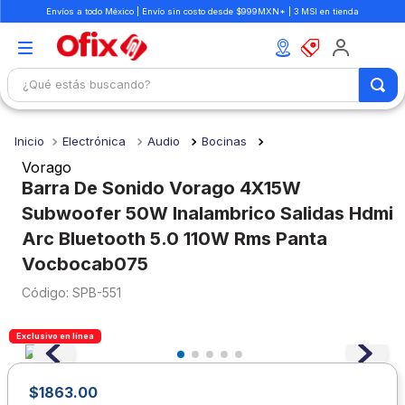
Envíos a todo México | Envío sin costo desde $999MXN* | 3 MSI en tienda
¿Qué estás buscando?
TÉRMINOS MÁS BUSCADOS
Electrónica
Audio
Bocinas
1
.
mochilas
Vorago
2
.
libretas
Barra De Sonido Vorago 4X15W
Subwoofer 50W Inalambrico Salidas Hdmi
3
.
cuaderno
Arc Bluetooth 5.0 110W Rms Panta
4
.
colores
Vocbocab075
5
.
cuadernos
:
SPB-551
6
.
boligrafo
7
.
escolar
Exclusivo en línea
8
.
sacapuntas
$
1863
.
00
9
.
lapiz