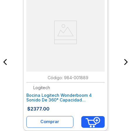
:
984-001889
Logitech
Bocina Logitech Wonderboom 4
Sonido De 360° Capacidad
Inalámbrica 40Mtrs Color Blue
$
2377
.
00
Locbocab092
Comprar