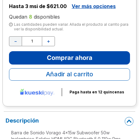
Hasta
3 msi de $621.00
Ver más opciones
10
.
escritorio
Quedan
8
disponibles
Las cantidades pueden variar. Añada el producto al carrito para
ver la disponibilidad actual.
－
＋
Comprar ahora
Añadir al carrito
Paga hasta en 12 quincenas
Descripción
Barra de Sonido Vorago 4x15w Subwoofer 50w
Inalambrico Salidas HDMI ARC Bluetooth 5.0 110w Rms