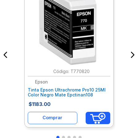
:
T770820
Epson
Tinta Epson Ultrachrome Pro10 25Ml
Color Negro Mate Epctinan108
$
1183
.
00
Comprar