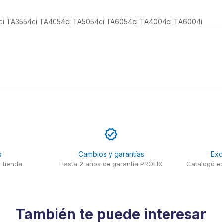
4ci TA3554ci TA4054ci TA5054ci TA6054ci TA4004ci TA6004i
s
Cambios y garantías
Exc
 tienda
Hasta 2 años de garantía PROFIX
Catalogó ex
También te puede interesar