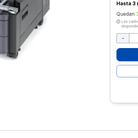
10
.
lapiz
Hasta
3 
Quedan
Las canti
disponibi
－