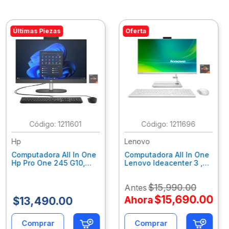
Últimas Piezas
Oferta
:
1211601
:
1211696
Hp
Lenovo
Computadora All In One
Computadora All In One
Hp Pro One 245 G10,
Lenovo Ideacenter 3 ,
Ryzen 3-7320U, 8Gb
Ryzen 7-7730U, 16Gb
Ram, 256Gb Ssd, 23.8"
Ram, 512Gb Ssd, 23.8"
$
15
,
990
.
00
Antes
Fhd, Win11Home
Fhd, Win11 Home
9P7K5La
F0G1014Nld
$
15
,
690
.
00
Ahora
$
13
,
490
.
00
Comprar
Comprar