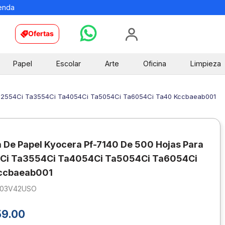
ienda
Ofertas
Papel
Escolar
Arte
Oficina
Limpieza
 Ta2554Ci Ta3554Ci Ta4054Ci Ta5054Ci Ta6054Ci Ta40 Kccbaeab001
 De Papel Kyocera Pf-7140 De 500 Hojas Para
Ci Ta3554Ci Ta4054Ci Ta5054Ci Ta6054Ci
ccbaeab001
203V42USO
59
.
00