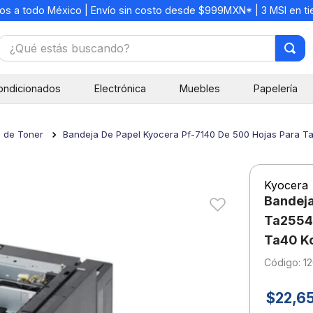
os a todo México | Envío sin costo desde $999MXN* | 3 MSI en t
¿Qué estás buscando?
TÉRMINOS MÁS BUSCADOS
ondicionados
Electrónica
Muebles
Papelería
1
.
mochilas
2
.
libretas
s de Toner
Bandeja De Papel Kyocera Pf-7140 De 500 Hojas Para
3
.
cuaderno
4
.
cuadernos
Kyocera
5
.
colores
Bandeja
6
.
boligrafo
Ta2554
Ta40 K
7
.
escritorio
:
1
8
.
sacapuntas
9
.
escolar
$
22
,
6