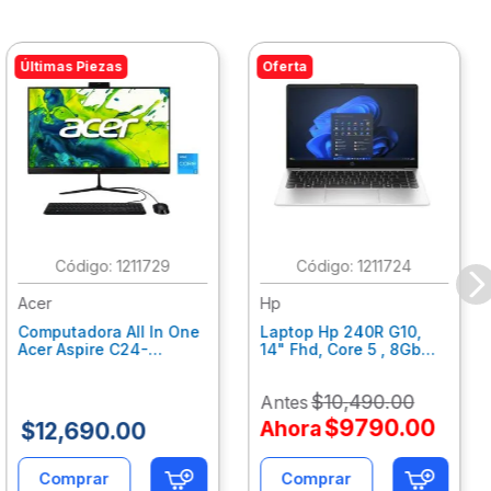
Últimas Piezas
Oferta
:
1211729
:
1211724
Acer
Hp
Computadora All In One
Laptop Hp 240R G10,
Acer Aspire C24-
14" Fhd, Core 5 , 8Gb
C242Nl, Ci3-1305U, 8Gb
Ram, 512Gb Ssd, Win11
Ram, 512Gb Ssd, 24"
Home B77C3Lt
$
10
,
490
.
00
Antes
Fhd, Win 11 Home
Dq.Bmjal.002
$
9790
.
00
Ahora
$
12
,
690
.
00
Comprar
Comprar