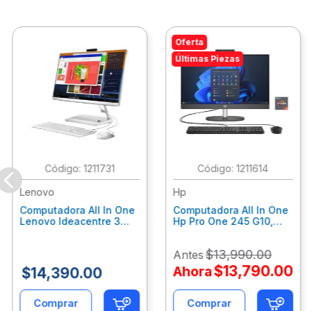
Oferta
Últimas Piezas
:
1211731
:
1211614
Lenovo
Hp
Computadora All In One
Computadora All In One
Lenovo Ideacentre 3
Hp Pro One 245 G10,
24Alc6, Amd Ryzen 5
Ryzen 3-7320U, 8Gb
7430U, 8Gb Ram, 256Gb
Ram, 512Gb Ssd, 23.8"
$
13
,
990
.
00
Antes
Ssd, 23.8", Win 11 Home
Fhd, Win11Home
F0G1014Ald
9P7K6La
$
13
,
790
.
00
Ahora
$
14
,
390
.
00
Comprar
Comprar