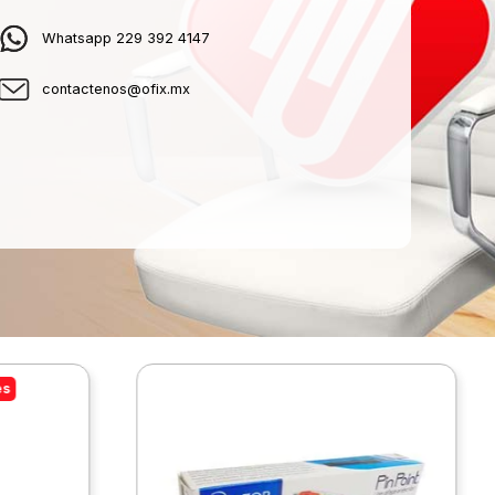
Whatsapp 229 392 4147
contactenos@ofix.mx
es