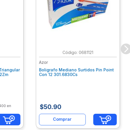
:
0681121
Azor
Triangular
Boligrafo Mediano Surtidos Pin Point
62Zm
Con 12 301.6830Cs
$
50
.
90
$400 en
Comprar