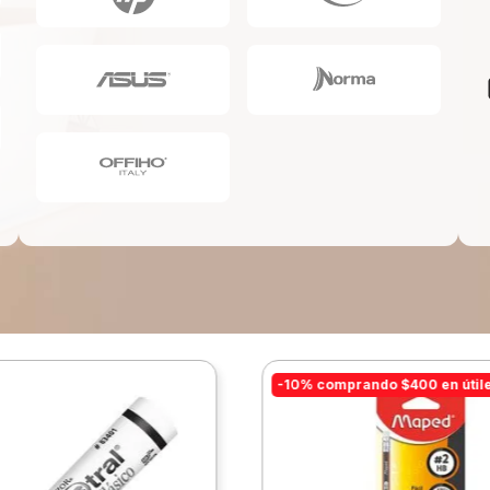
10
.
lapiz
-10% comprando $400 en útil