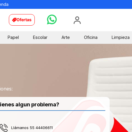
ienda
Ofertas
Papel
Escolar
Arte
Oficina
Limpieza
iones:
ienes algun problema?
Llámanos 55 44406611