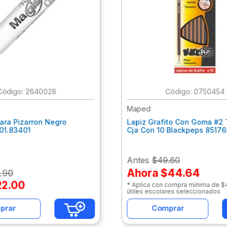
:
2640028
:
0750454
Maped
ara Pizarron Negro
Lapiz Grafito Con Goma #2 
301.83401
Cja Con 10 Blackpeps 8517
Antes
$49.60
Ahora
$44.64
.
90
22
.
00
* Aplica con compra mínima de 
útiles escolares seleccionados
prar
Comprar