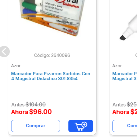
:
2640096
Azor
Azor
Marcador Para Pizarron Surtidos Con
Marcador P
4 Magistral Didactico 301.8354
Magistral 
$
104
.
00
$
25
Antes
Antes
$
96
.
00
$
Ahora
Ahora
Comprar
Com