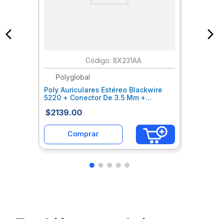
:
8X231AA
Polyglobal
Poly Auriculares Estéreo Blackwire
5220 + Conector De 3.5 Mm +
Adaptador Usb-C/A Pyvaccay037
$
2139
.
00
Comprar