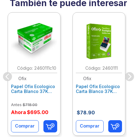
También te puede interesar
:
2460111c10
:
2460111
Ofix
Ofix
Papel Ofix Ecologico
Papel Ofix Ecologico
Carta Blanco 37K
Carta Blanco 37K
Caja 10 Paquetes Cta
C/500Hjs Cta Eco-
Eco-Ofix
Ofix
Antes
$
718
.
00
Ahora
$
695
.
00
$
78
.
90
Comprar
Comprar