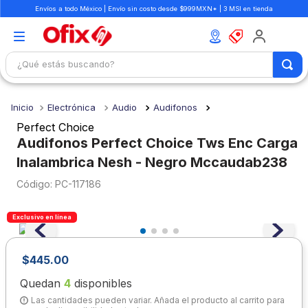
Envíos a todo México | Envío sin costo desde $999MXN* | 3 MSI en tienda
¿Qué estás buscando?
TÉRMINOS MÁS BUSCADOS
Electrónica
Audio
Audifonos
1
.
mochilas
Perfect Choice
2
.
libretas
Audifonos Perfect Choice Tws Enc Carga
Inalambrica Nesh - Negro Mccaudab238
3
.
cuaderno
:
PC-117186
4
.
cuadernos
5
.
colores
Exclusivo en línea
6
.
boligrafo
7
.
escolar
$
445
.
00
8
.
sacapuntas
Quedan
4
disponibles
Las cantidades pueden variar. Añada el producto al carrito para
9
.
lapiz