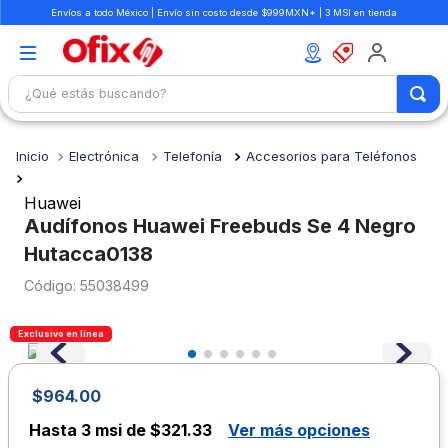
Envíos a todo México | Envío sin costo desde $999MXN* | 3 MSI en tienda
¿Qué estás buscando?
TÉRMINOS MÁS BUSCADOS
Electrónica
Telefonía
Accesorios para Teléfonos
1
.
mochilas
2
.
libretas
Huawei
Audífonos Huawei Freebuds Se 4 Negro
3
.
cuaderno
Hutacca0138
4
.
cuadernos
:
55038499
5
.
colores
Exclusivo en línea
6
.
boligrafo
7
.
escritorio
$
964
.
00
8
.
sacapuntas
Hasta
3 msi de $321.33
Ver más opciones
9
.
escolar