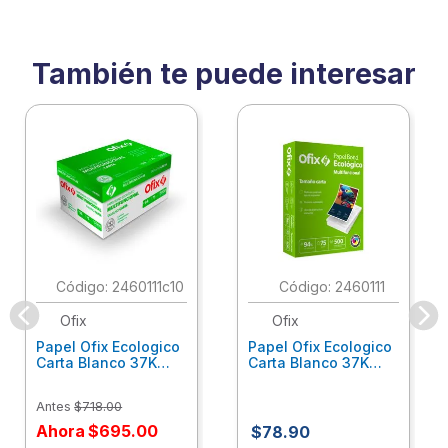
También te puede interesar
:
2460111c10
:
2460111
Ofix
Ofix
Papel Ofix Ecologico
Papel Ofix Ecologico
Carta Blanco 37K
Carta Blanco 37K
Caja 10 Paquetes Cta
C/500Hjs Cta Eco-
Eco-Ofix
Ofix
Antes
$
718
.
00
Ahora
$
695
.
00
$
78
.
90