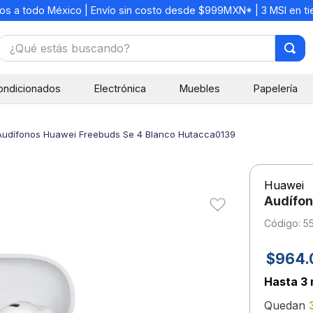
os a todo México | Envío sin costo desde $999MXN* | 3 MSI en t
¿Qué estás buscando?
TÉRMINOS MÁS BUSCADOS
ondicionados
Electrónica
Muebles
Papelería
1
.
mochilas
2
.
libretas
Audífonos Huawei Freebuds Se 4 Blanco Hutacca0139
3
.
cuaderno
4
.
cuadernos
Huawei
5
.
colores
Audífon
6
.
boligrafo
:
5
7
.
escritorio
$
964
.
8
.
sacapuntas
Hasta
3 
9
.
escolar
Quedan