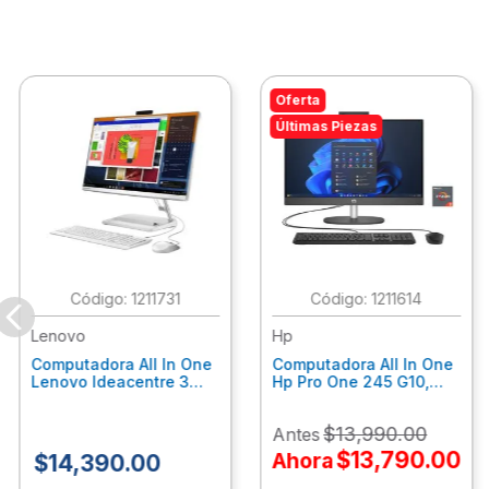
Oferta
Últimas Piezas
:
1211731
:
1211614
Lenovo
Hp
Computadora All In One
Computadora All In One
Lenovo Ideacentre 3
Hp Pro One 245 G10,
24Alc6, Amd Ryzen 5
Ryzen 3-7320U, 8Gb
7430U, 8Gb Ram, 256Gb
Ram, 512Gb Ssd, 23.8"
$
13
,
990
.
00
Antes
Ssd, 23.8", Win 11 Home
Fhd, Win11Home
F0G1014Ald
9P7K6La
$
13
,
790
.
00
Ahora
$
14
,
390
.
00