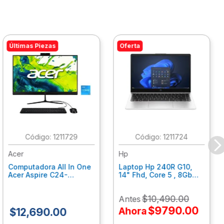
Últimas Piezas
Oferta
:
1211729
:
1211724
Acer
Hp
Computadora All In One
Laptop Hp 240R G10,
Acer Aspire C24-
14" Fhd, Core 5 , 8Gb
C242Nl, Ci3-1305U, 8Gb
Ram, 512Gb Ssd, Win11
Ram, 512Gb Ssd, 24"
Home B77C3Lt
$
10
,
490
.
00
Antes
Fhd, Win 11 Home
Dq.Bmjal.002
$
9790
.
00
Ahora
$
12
,
690
.
00