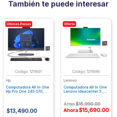
También te puede interesar
Últimas Piezas
Oferta
:
1211601
:
1211696
Hp
Lenovo
Computadora All In One
Computadora All In One
Hp Pro One 245 G10,
Lenovo Ideacenter 3 ,
Ryzen 3-7320U, 8Gb
Ryzen 7-7730U, 16Gb
Ram, 256Gb Ssd, 23.8"
Ram, 512Gb Ssd, 23.8"
$
15
,
990
.
00
Antes
Fhd, Win11Home
Fhd, Win11 Home
9P7K5La
F0G1014Nld
$
15
,
690
.
00
Ahora
$
13
,
490
.
00