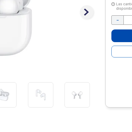
10
.
lapiz
Las canti
disponibi
－