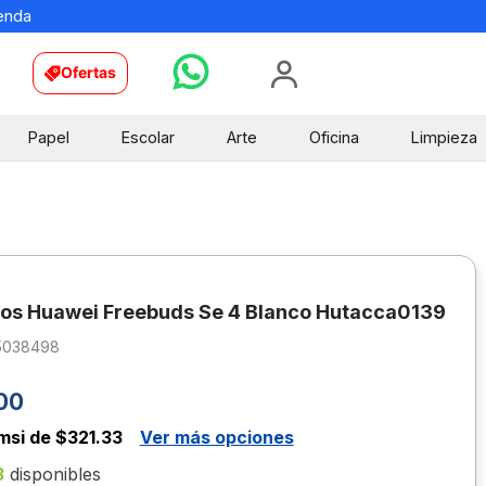
ienda
Ofertas
Papel
Escolar
Arte
Oficina
Limpieza
os Huawei Freebuds Se 4 Blanco Hutacca0139
5038498
00
msi de $321.33
Ver más opciones
3
disponibles