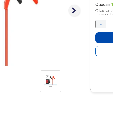
10
.
escolar
Quedan
1
Las canti
disponibi
－