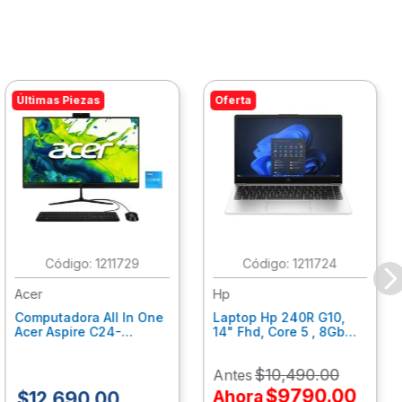
Últimas Piezas
Oferta
:
1211729
:
1211724
Acer
Hp
Computadora All In One
Laptop Hp 240R G10,
Acer Aspire C24-
14" Fhd, Core 5 , 8Gb
C242Nl, Ci3-1305U, 8Gb
Ram, 512Gb Ssd, Win11
Ram, 512Gb Ssd, 24"
Home B77C3Lt
$
10
,
490
.
00
Antes
Fhd, Win 11 Home
Dq.Bmjal.002
$
9790
.
00
Ahora
$
12
,
690
.
00