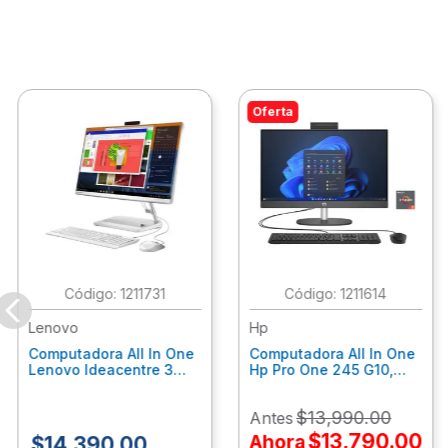
Oferta
:
1211731
:
1211614
Lenovo
Hp
Computadora All In One
Computadora All In One
Lenovo Ideacentre 3
Hp Pro One 245 G10,
24Alc6, Amd Ryzen 5
Ryzen 3-7320U, 8Gb
7430U, 8Gb Ram, 256Gb
Ram, 512Gb Ssd, 23.8"
$
13
,
990
.
00
Antes
Ssd, 23.8", Win 11 Home
Fhd, Win11Home
F0G1014Ald
9P7K6La
$
13
,
790
.
00
Ahora
$
14
,
390
.
00