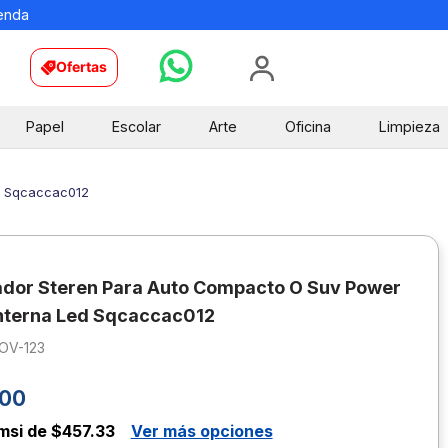
ienda
Ofertas
Papel
Escolar
Arte
Oficina
Limpieza
d Sqcaccac012
dor Steren Para Auto Compacto O Suv Power
nterna Led Sqcaccac012
OV-123
00
msi de $457.33
Ver más opciones