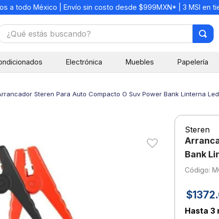
os a todo México | Envío sin costo desde $999MXN* | 3 MSI en t
¿Qué estás buscando?
TÉRMINOS MÁS BUSCADOS
ondicionados
Electrónica
Muebles
Papelería
1
.
mochilas
2
.
libretas
Arrancador Steren Para Auto Compacto O Suv Power Bank Linterna Le
3
.
cuaderno
4
.
cuadernos
Steren
5
.
colores
Arranca
6
.
boligrafo
Bank Li
:
M
7
.
lapiz
8
.
escritorio
$
1372
.
9
.
sacapuntas
Hasta
3 