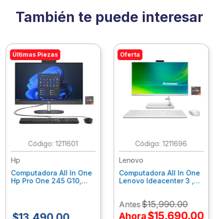
También te puede interesar
Últimas Piezas
Oferta
:
1211601
:
1211696
Hp
Lenovo
Computadora All In One
Computadora All In One
Hp Pro One 245 G10,
Lenovo Ideacenter 3 ,
Ryzen 3-7320U, 8Gb
Ryzen 7-7730U, 16Gb
Ram, 256Gb Ssd, 23.8"
Ram, 512Gb Ssd, 23.8"
$
15
,
990
.
00
Antes
Fhd, Win11Home
Fhd, Win11 Home
9P7K5La
F0G1014Nld
$
15
,
690
.
00
Ahora
$
13
,
490
.
00