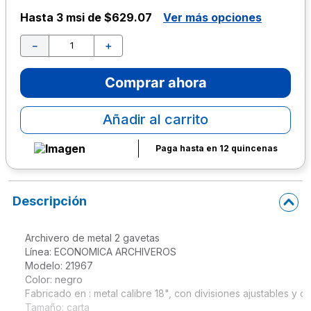
Hasta
3 msi de $629.07
Ver más opciones
10
.
lapiz
－
＋
Comprar ahora
Añadir al carrito
Paga hasta en 12 quincenas
Descripción
Archivero de metal 2 gavetas

Línea: ECONOMICA ARCHIVEROS

Modelo: 21967

Color: negro

Fabricado en : metal calibre 18", con divisiones ajustables y ce
Tamaño: carta
