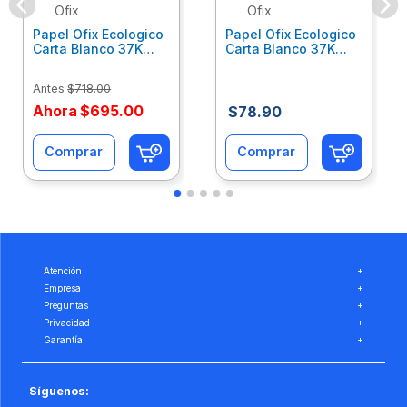
Ofix
Ofix
Papel Ofix Ecologico
Papel Ofix Ecologico
Carta Blanco 37K
Carta Blanco 37K
Caja 10 Paquetes Cta
C/500Hjs Cta Eco-
Eco-Ofix
Ofix
Antes
$
718
.
00
Ahora
$
695
.
00
$
78
.
90
Comprar
Comprar
Atención
+
Empresa
+
Preguntas
+
Privacidad
+
Garantía
+
Síguenos: