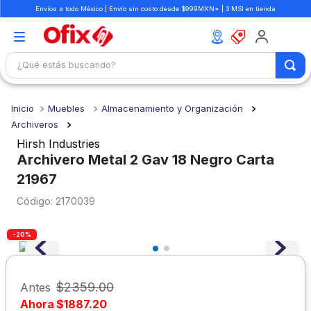
Envíos a todo México | Envío sin costo desde $999MXN* | 3 MSI en tienda
¿Qué estás buscando?
TÉRMINOS MÁS BUSCADOS
Muebles
Almacenamiento y Organización
1
.
mochilas
Archiveros
2
.
libretas
Hirsh Industries
Archivero Metal 2 Gav 18 Negro Carta
3
.
cuaderno
21967
4
.
cuadernos
:
2170039
5
.
colores
6
.
boligrafo
-20%
7
.
sacapuntas
8
.
escolar
$
2359
.
00
Antes
Ahora
$
1887
.
20
9
.
escritorio