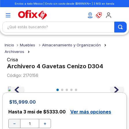
Envíos a todo México | Envío sin costo desde $999MXN* | 3 MSI en tienda
¿Qué estás buscando?
TÉRMINOS MÁS BUSCADOS
Muebles
Almacenamiento y Organización
1
.
mochilas
Archiveros
2
.
libretas
Crisa
Archivero 4 Gavetas Cenizo D304
3
.
cuaderno
:
2170156
4
.
cuadernos
5
.
colores
6
.
boligrafo
$
15
,
999
.
00
7
.
sacapuntas
Hasta
3 msi de $5333.00
Ver más opciones
8
.
escolar
－
＋
9
.
escritorio