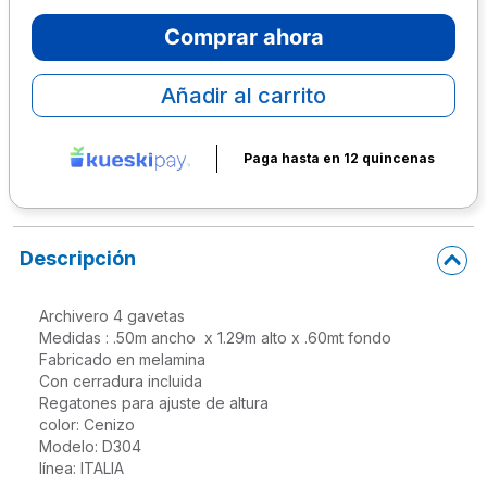
10
.
lapiz
Comprar ahora
Añadir al carrito
Paga hasta en 12 quincenas
Descripción
Archivero 4 gavetas

Medidas : .50m ancho  x 1.29m alto x .60mt fondo

Fabricado en melamina

Con cerradura incluida

Regatones para ajuste de altura

color: Cenizo

Modelo: D304
