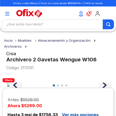
Envíos a todo México | Envío sin costo desde $999MXN* | 3 MSI en tienda
¿Qué estás buscando?
TÉRMINOS MÁS BUSCADOS
Muebles
Almacenamiento y Organización
1
.
mochilas
Archiveros
2
.
libretas
Crisa
Archivero 2 Gavetas Wengue W106
3
.
cuaderno
:
2170131
4
.
cuadernos
5
.
colores
Oferta
6
.
boligrafo
7
.
escritorio
Antes
$5529.00
Ahora
$5269.00
8
.
sacapuntas
Hasta
3 msi de $1756.33
Ver más opciones
9
.
lapiz