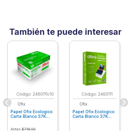
También te puede interesar
:
2460111c10
:
2460111
Ofix
Ofix
Papel Ofix Ecologico
Papel Ofix Ecologico
Carta Blanco 37K
Carta Blanco 37K
Caja 10 Paquetes Cta
C/500Hjs Cta Eco-
Eco-Ofix
Ofix
Antes
$
718
.
00