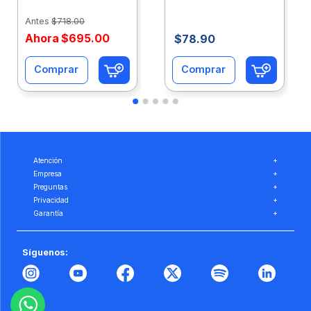
Caja 10 Paquetes Cta
C/500Hjs Cta Eco-
Eco-Ofix
Ofix
Antes
$
718
.
00
Ahora
$
695
.
00
$
78
.
90
Comprar
Comprar
Atención
+
Empresa
+
Preguntas
+
Privacidad
+
Garantía
+
Síguenos: