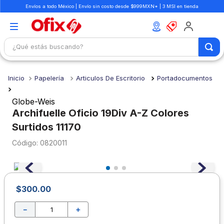
Envíos a todo México | Envío sin costo desde $999MXN* | 3 MSI en tienda
¿Qué estás buscando?
TÉRMINOS MÁS BUSCADOS
Papelería
Articulos De Escritorio
Portadocumentos
1
.
mochilas
2
.
libretas
Globe-Weis
Archifuelle Oficio 19Div A-Z Colores
3
.
cuaderno
Surtidos 11170
4
.
cuadernos
:
0820011
5
.
colores
6
.
boligrafo
7
.
escolar
$
300
.
00
8
.
sacapuntas
－
＋
9
.
lapiz