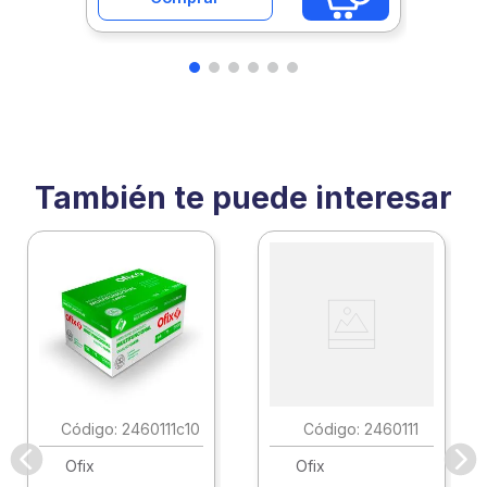
También te puede interesar
:
2460111c10
:
2460111
Ofix
Ofix