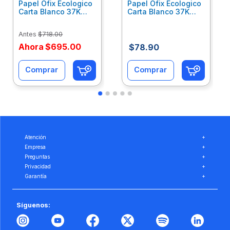
Papel Ofix Ecologico
Papel Ofix Ecologico
Carta Blanco 37K
Carta Blanco 37K
Caja 10 Paquetes Cta
C/500Hjs Cta Eco-
Eco-Ofix
Ofix
Antes
$
718
.
00
Ahora
$
695
.
00
$
78
.
90
Comprar
Comprar
Atención
+
Empresa
+
Preguntas
+
Privacidad
+
Garantía
+
Síguenos: