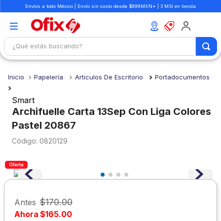
Envíos a todo México | Envío sin costo desde $999MXN* | 3 MSI en tienda
¿Qué estás buscando?
TÉRMINOS MÁS BUSCADOS
Papelería
Articulos De Escritorio
Portadocumentos
1
.
mochilas
2
.
libretas
Smart
Archifuelle Carta 13Sep Con Liga Colores
3
.
cuaderno
Pastel 20867
4
.
cuadernos
:
0820129
5
.
colores
Oferta
6
.
boligrafo
7
.
sacapuntas
$
170
.
00
Antes
8
.
escolar
Ahora
$
165
.
00
9
.
escritorio