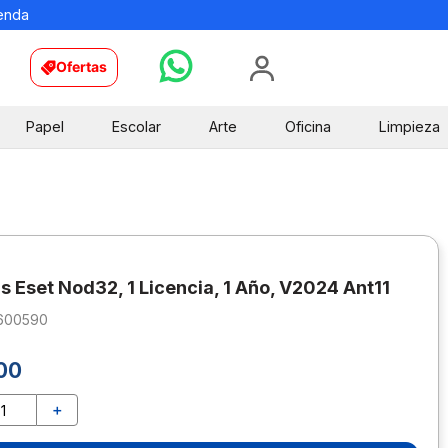
ienda
Ofertas
Papel
Escolar
Arte
Oficina
Limpieza
us Eset Nod32, 1 Licencia, 1 Año, V2024 Ant11
600590
00
＋