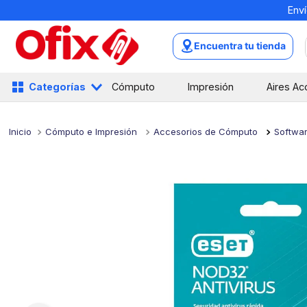
Enví
TÉRMINOS MÁS BUSCADOS
1
.
mochilas
Encuentra tu tienda
2
.
libretas
3
.
cuaderno
Categorías
Cómputo
Impresión
Aires Ac
4
.
cuadernos
5
.
colores
Cómputo e Impresión
Accesorios de Cómputo
Softwa
6
.
boligrafo
7
.
escritorio
8
.
sacapuntas
9
.
lapiz
10
.
escolar