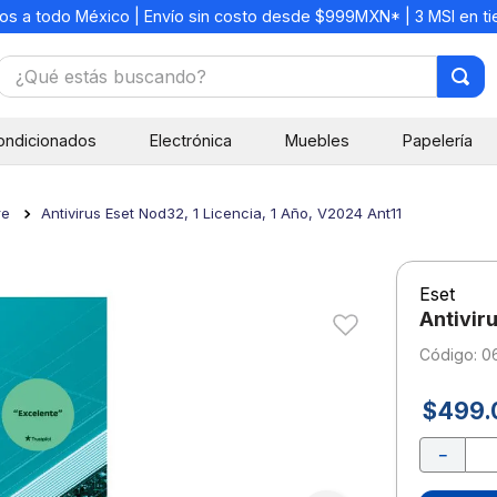
os a todo México | Envío sin costo desde $999MXN* | 3 MSI en t
¿Qué estás buscando?
TÉRMINOS MÁS BUSCADOS
ondicionados
Electrónica
Muebles
Papelería
1
.
mochilas
2
.
libretas
re
Antivirus Eset Nod32, 1 Licencia, 1 Año, V2024 Ant11
3
.
cuaderno
4
.
cuadernos
Eset
5
.
colores
Antivir
6
.
boligrafo
:
0
7
.
escritorio
$
499
.
8
.
sacapuntas
－
9
.
lapiz