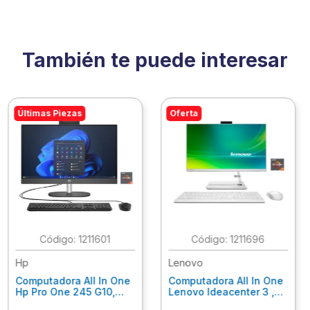
También te puede interesar
Últimas Piezas
Oferta
:
1211601
:
1211696
Hp
Lenovo
Computadora All In One
Computadora All In One
Hp Pro One 245 G10,
Lenovo Ideacenter 3 ,
Ryzen 3-7320U, 8Gb
Ryzen 7-7730U, 16Gb