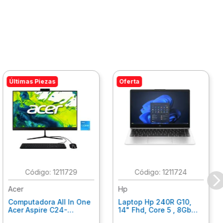
Últimas Piezas
Oferta
:
1211729
:
1211724
Acer
Hp
Computadora All In One
Laptop Hp 240R G10,
Acer Aspire C24-
14" Fhd, Core 5 , 8Gb
C242Nl, Ci3-1305U, 8Gb
Ram, 512Gb Ssd, Win11