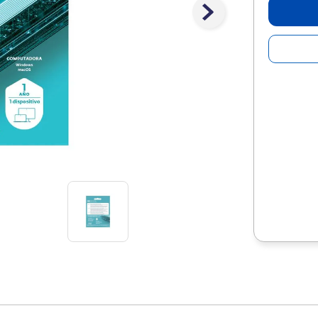
10
.
escolar