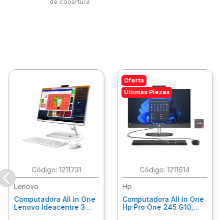
de cobertura
Oferta
Últimas Piezas
:
1211731
:
1211614
Lenovo
Hp
Computadora All In One
Computadora All In One
Lenovo Ideacentre 3
Hp Pro One 245 G10,
24Alc6, Amd Ryzen 5
Ryzen 3-7320U, 8Gb