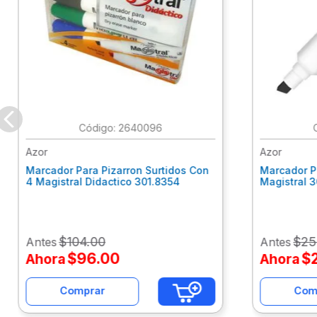
:
2640096
Azor
Azor
Marcador Para Pizarron Surtidos Con
Marcador P
4 Magistral Didactico 301.8354
Magistral 
$
104
.
00
$
25
Antes
Antes
$
96
.
00
$
Ahora
Ahora
Comprar
Com