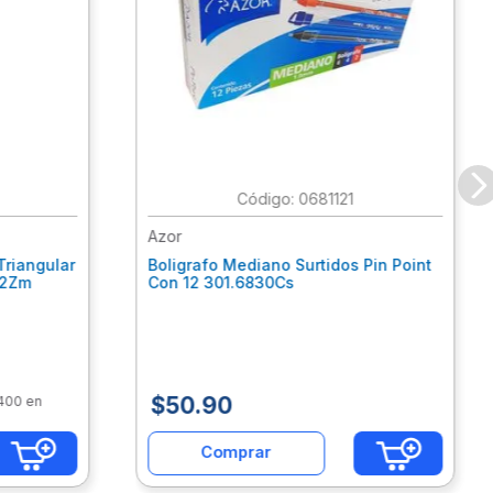
:
0681121
Azor
Triangular
Boligrafo Mediano Surtidos Pin Point
62Zm
Con 12 301.6830Cs
$
50
.
90
$400 en
Comprar