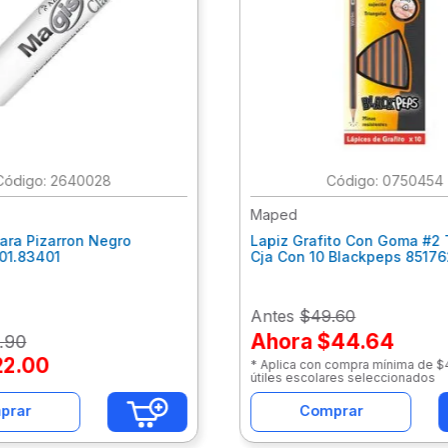
:
2640028
:
0750454
Maped
ara Pizarron Negro
Lapiz Grafito Con Goma #2 
301.83401
Cja Con 10 Blackpeps 8517
Antes
$49.60
Ahora
$44.64
.
90
22
.
00
* Aplica con compra mínima de 
útiles escolares seleccionados
prar
Comprar