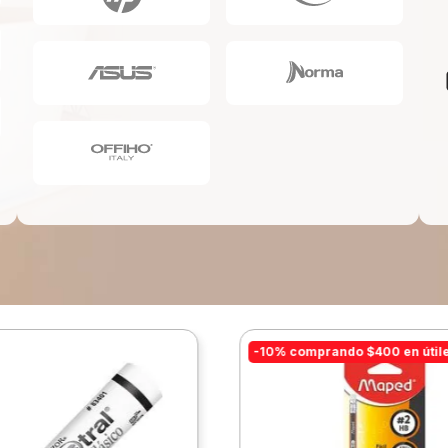
10
.
escolar
-10% comprando $400 en útil