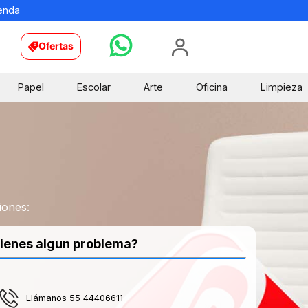
ienda
Ofertas
Papel
Escolar
Arte
Oficina
Limpieza
iones:
ienes algun problema?
Llámanos 55 44406611