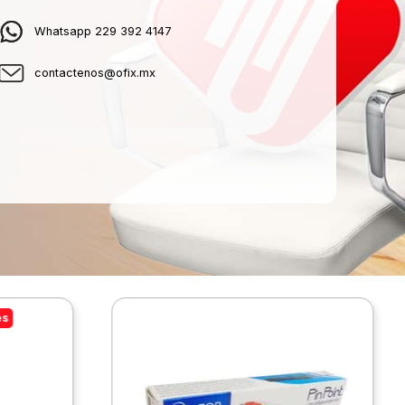
Whatsapp 229 392 4147
contactenos@ofix.mx
es