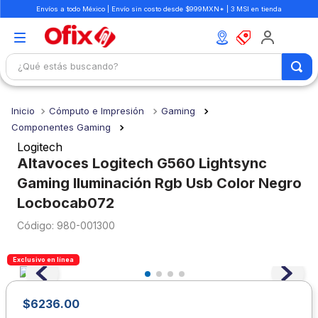
Envíos a todo México | Envío sin costo desde $999MXN* | 3 MSI en tienda
¿Qué estás buscando?
TÉRMINOS MÁS BUSCADOS
Cómputo e Impresión
Gaming
1
.
mochilas
Componentes Gaming
2
.
libretas
Logitech
Altavoces Logitech G560 Lightsync
3
.
cuaderno
Gaming Iluminación Rgb Usb Color Negro
4
.
cuadernos
Locbocab072
5
.
colores
:
980-001300
6
.
boligrafo
Exclusivo en línea
7
.
escritorio
8
.
sacapuntas
$
6236
.
00
9
.
escolar