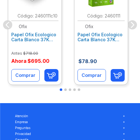
:
2460111c10
:
2460111
Ofix
Ofix
Papel Ofix Ecologico
Papel Ofix Ecologico
Carta Blanco 37K
Carta Blanco 37K
Caja 10 Paquetes Cta
C/500Hjs Cta Eco-
Eco-Ofix
Ofix
Antes
$
718
.
00
Ahora
$
695
.
00
$
78
.
90
Comprar
Comprar
Atención
+
Empresa
+
Preguntas
+
Privacidad
+
Garantía
+