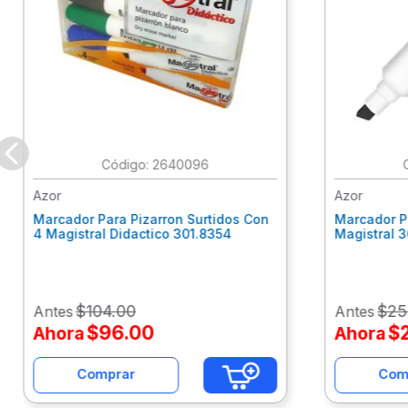
:
2640096
Azor
Azor
Marcador Para Pizarron Surtidos Con
Marcador P
4 Magistral Didactico 301.8354
Magistral 
$
104
.
00
$
25
Antes
Antes
$
96
.
00
$
Ahora
Ahora
Comprar
Com