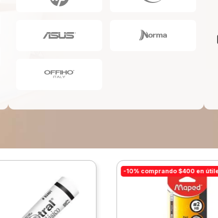
10
.
lapiz
-10% comprando $400 en útil