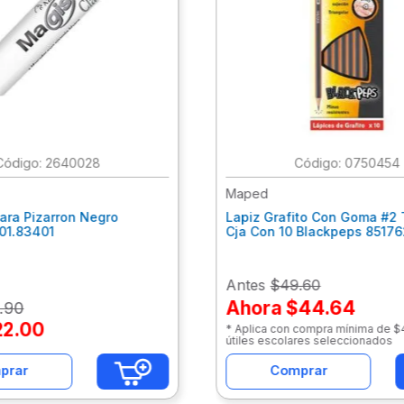
:
2640028
:
0750454
Maped
ara Pizarron Negro
Lapiz Grafito Con Goma #2 
301.83401
Cja Con 10 Blackpeps 8517
Antes
$49.60
Ahora
$44.64
.
90
22
.
00
* Aplica con compra mínima de 
útiles escolares seleccionados
prar
Comprar