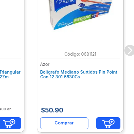
:
0681121
Azor
Triangular
Boligrafo Mediano Surtidos Pin Point
62Zm
Con 12 301.6830Cs
$
50
.
90
$400 en
Comprar