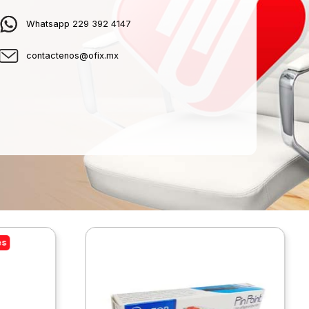
Whatsapp 229 392 4147
contactenos@ofix.mx
es