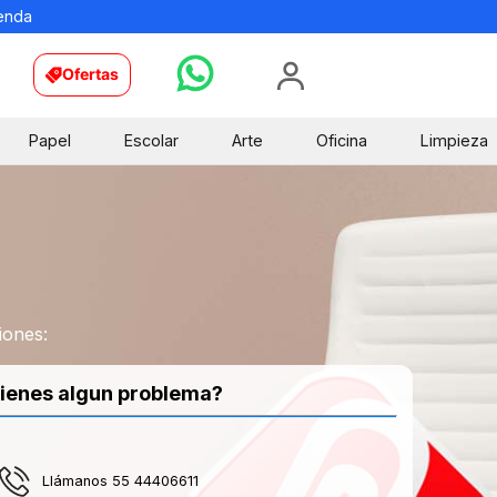
ienda
Ofertas
Papel
Escolar
Arte
Oficina
Limpieza
iones:
ienes algun problema?
Llámanos 55 44406611